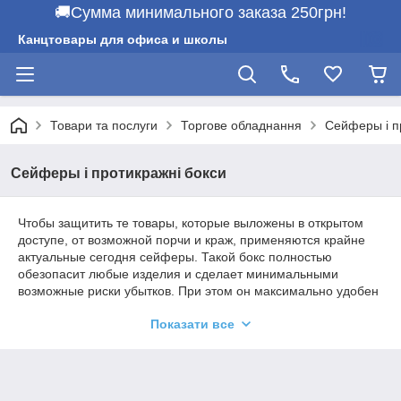
🚚Сумма минимального заказа 250грн!
Канцтовары для офиса и школы
Товари та послуги
Торгове обладнання
Сейферы і п
Сейферы і протикражні бокси
Чтобы защитить те товары, которые выложены в открытом
доступе, от возможной порчи и краж, применяются крайне
актуальные сегодня сейферы. Такой бокс полностью
обезопасит любые изделия и сделает минимальными
возможные риски убытков. При этом он максимально удобен
в использовании и достаточно привлекателен.
Показати все
Первоначально сейферы разрабатывались специально для
того, чтобы эффективно защищать всевозможную продукцию
мультимедиа: различные аудио- и видеокассеты и компакт-
диски, многочисленные сотовые телефоны и другие товары.
Сегодня соврменные защитные боксеры применяются