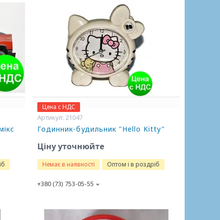
Цена с НДС
21047
мікс
Годинник-будильник "Hello Kitty"
Ціну уточнюйте
іб
Немає в наявності
Оптом і в роздріб
+380 (73) 753-05-55