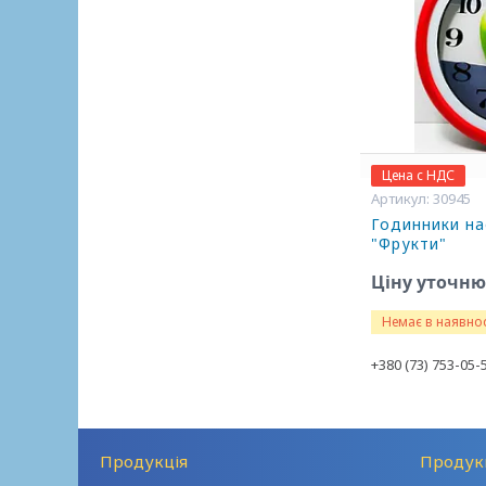
Цена с НДС
30945
Годинники нас
"Фрукти"
Ціну уточн
Немає в наявнос
+380 (73) 753-05-
Продукція
Продук