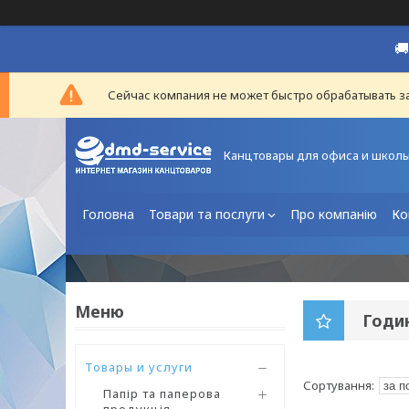

Сейчас компания не может быстро обрабатывать за
Канцтовары для офиса и школ
Головна
Товари та послуги
Про компанію
Ко
Годи
Товары и услуги
Папір та паперова