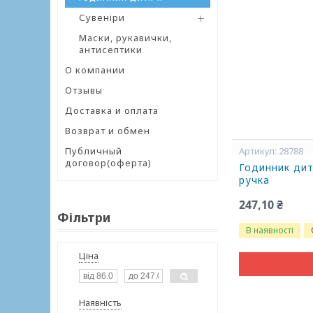
Сувеніри
Маски, рукавички,
антисептики
О компании
Отзывы
Доставка и оплата
Возврат и обмен
Публичный
28788
договор(оферта)
Годинник дитя
ручка
247,10 ₴
Фільтри
В наявності
Ціна
Наявність