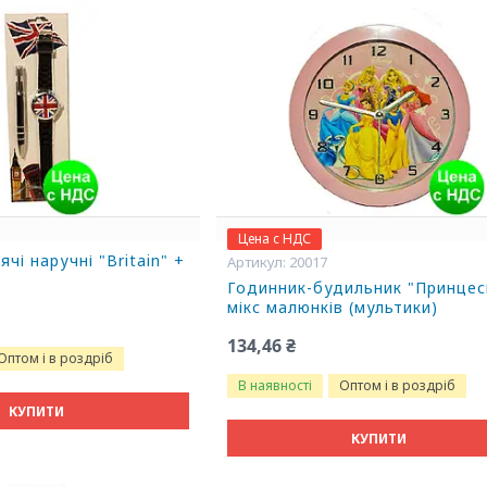
Цена с НДС
чі наручні "Britain" +
20017
Годинник-будильник "Принцес
мікс малюнків (мультики)
134,46 ₴
Оптом і в роздріб
В наявності
Оптом і в роздріб
КУПИТИ
КУПИТИ