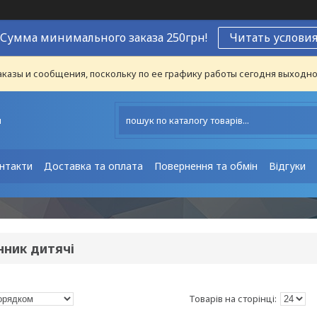
Сумма минимального заказа 250грн!
Читать услови
казы и сообщения, поскольку по ее графику работы сегодня выходно
ы
нтакти
Доставка та оплата
Повернення та обмін
Відгуки
нник дитячі