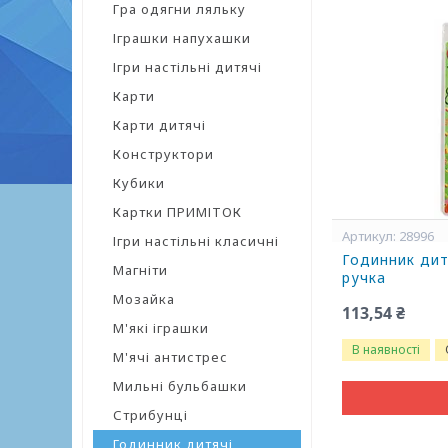
Гра одягни ляльку
Іграшки напухашки
Ігри настільні дитячі
Карти
Карти дитячі
Конструктори
Кубики
Картки ПРИМІТОК
28996
Ігри настільні класичні
Годинник дит
Магніти
ручка
Мозайка
113,54 ₴
М'які іграшки
В наявності
М'ячі антистрес
Мильні бульбашки
Стрибунці
Годинник дитячі