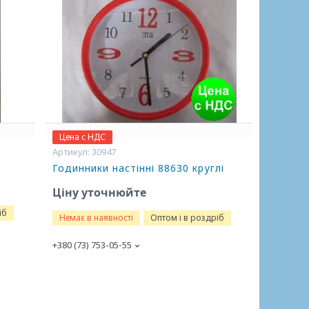
Цена с НДС
30947
Годинники настінні 88630 круглі
Ціну уточнюйте
іб
Немає в наявності
Оптом і в роздріб
+380 (73) 753-05-55