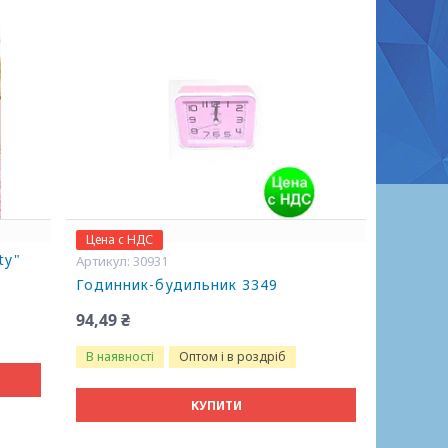
Цена с НДС
ty"
30931
Годинник-будильник 3349
94,49 ₴
В наявності
Оптом і в роздріб
КУПИТИ