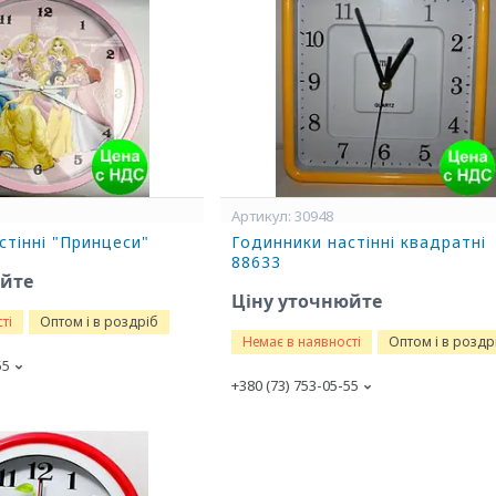
30948
стінні "Принцеси"
Годинники настінні квадратні
88633
юйте
Ціну уточнюйте
ті
Оптом і в роздріб
Немає в наявності
Оптом і в роздр
55
+380 (73) 753-05-55