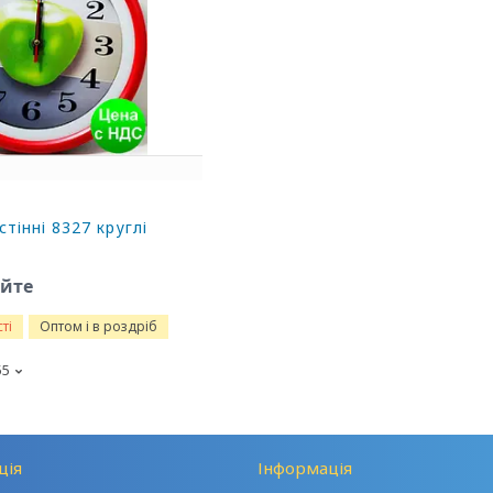
тінні 8327 круглі
юйте
ті
Оптом і в роздріб
55
ція
Інформація