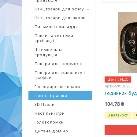
продукція
Канцтовари для офісу
Канцтовари для школи
Письмові приладдя
Папки та системи
архівації
Штемпельна
продукція
Товари для творчості
Товари для живопису і
графіки
Цена с НДС
30935
Господарські товари
Годинник буд
Ігри та іграшки
104,78 ₴
3D Пазли
Настільні ігри
В наявності
Головоломки
Дитяче доміно