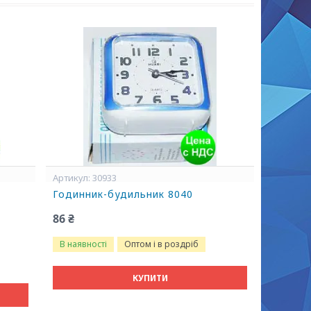
30933
Годинник-будильник 8040
86 ₴
В наявності
Оптом і в роздріб
КУПИТИ