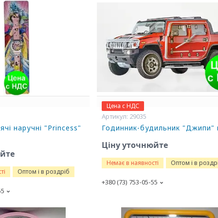
Цена с НДС
29035
чі наручні "Princess"
Годинник-будильник "Джипи" 
Ціну уточнюйте
юйте
Немає в наявності
Оптом і в роздр
ті
Оптом і в роздріб
+380 (73) 753-05-55
55