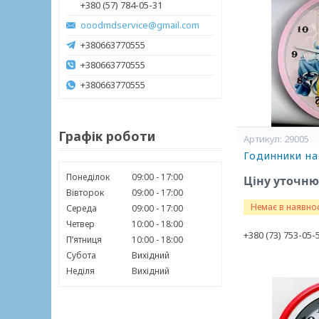
+380 (57) 784-05-31
ooodmdservice@gmail.com
+380663770555
+380663770555
+380663770555
Графік роботи
29005
Годинники на
Понеділок
09:00
17:00
Ціну уточн
Вівторок
09:00
17:00
Немає в наявнос
Середа
09:00
17:00
Четвер
10:00
18:00
+380 (73) 753-05-
Пʼятниця
10:00
18:00
Субота
Вихідний
Неділя
Вихідний