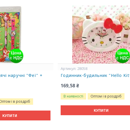
28058
ячі наручні "Феї" +
Годинник-будильник "Hello Kit
169,58 ₴
В наявності
Оптом і в роздріб
Оптом і в роздріб
КУПИТИ
КУПИТИ