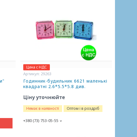
Цена с НДС
29263
и"
Годинник-будильник 6621 маленькі
квадратні 2.6*5.5*5.8 див.
Ціну уточнюйте
Немає в наявності
Оптом і в роздріб
+380 (73) 753-05-55