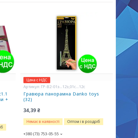
Цена с НДС
ГР-В2-01з...12з,01с...12с
1.1
Гравюра панорамна Danko toys
ми +
(32)
34,39 ₴
Немає в наявності
Оптом і в роздріб
іб
+380 (73) 753-05-55