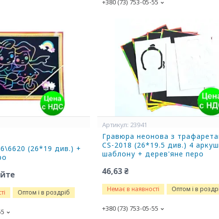
+380 (73) 753-05-55
23941
Гравюра неонова з трафарет
CS-2018 (26*19.5 див.) 4 аркуш
6\6620 (26*19 див.) +
шаблону + дерев'яне перо
ро
46,63 ₴
юйте
Немає в наявності
Оптом і в роздр
ті
Оптом і в роздріб
+380 (73) 753-05-55
55