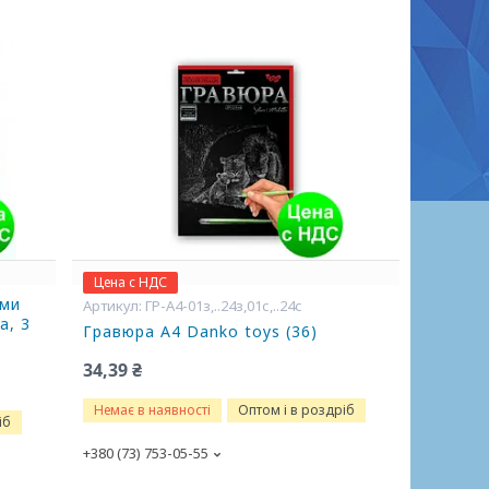
Цена с НДС
ами
ГР-А4-01з,..24з,01с,..24с
а, 3
Гравюра А4 Danko toys (36)
34,39 ₴
Немає в наявності
Оптом і в роздріб
іб
+380 (73) 753-05-55