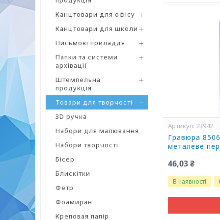
продукція
Канцтовари для офісу
Канцтовари для школи
Письмові приладдя
Папки та системи
архівації
Штемпельна
продукція
Товари для творчості
3D ручка
23942
Набори для малювання
Гравюра 8506
Набори творчості
металеве пе
Бісер
46,03 ₴
Блискітки
В наявності
Фетр
Фоамиран
Креповая папір