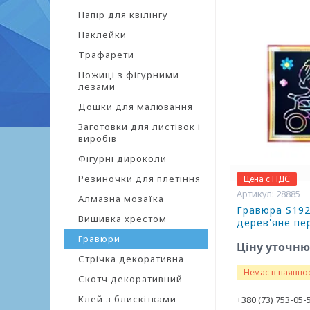
Папір для квілінгу
Наклейки
Трафарети
Ножиці з фігурними
лезами
Дошки для малювання
Заготовки для листівок і
виробів
Фігурні дироколи
Резиночки для плетіння
Цена с НДС
28885
Алмазна мозаїка
Гравюра S192
Вишивка хрестом
дерев'яне пе
Гравюри
Ціну уточн
Стрічка декоративна
Немає в наявнос
Скотч декоративний
Клей з блискітками
+380 (73) 753-05-