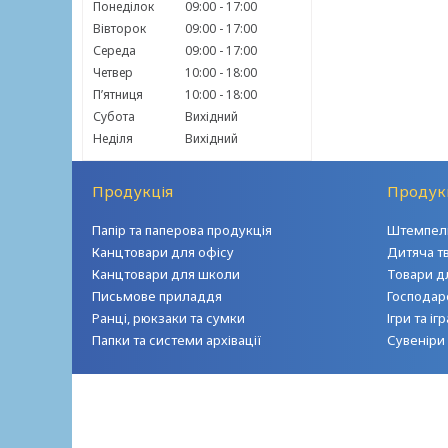
Понеділок
09:00
17:00
Вівторок
09:00
17:00
Середа
09:00
17:00
Четвер
10:00
18:00
Пʼятниця
10:00
18:00
Субота
Вихідний
Неділя
Вихідний
Продукція
Продук
Папір та паперова продукція
Штемпель
Канцтовари для офісу
Дитяча т
Канцтовари для школи
Товари д
Письмове приладдя
Господар
Ранці, рюкзаки та сумки
Ігри та і
Папки та системи архівації
Сувеніри