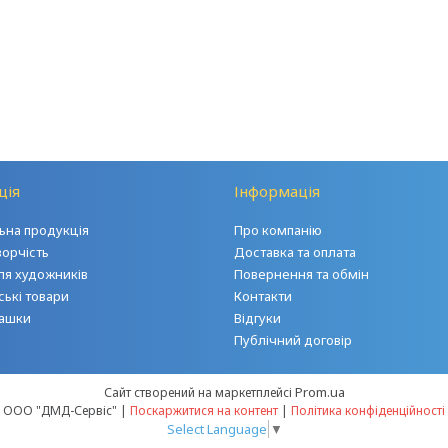
ція
Інформація
на продукція
Про компанію
ворчість
Доставка та оплата
ля художників
Повернення та обмін
ські товари
Контакти
грашки
Відгуки
Публічний договір
Prom.ua
Сайт створений на маркетплейсі
ООО "ДМД-Сервіс" |
Поскаржитися на контент
|
Політика конфіденційності
Select Language
▼