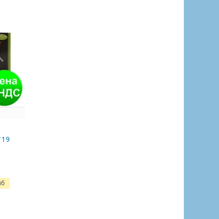
*19
о
іб