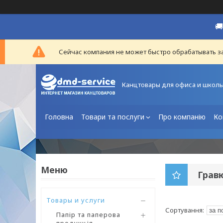

Сейчас компания не может быстро обрабатывать за
Канцтовары для офиса и школ
Головна
Товари та послуги
Про компанію
Ко
Грав
Товары и услуги
Папір та паперова