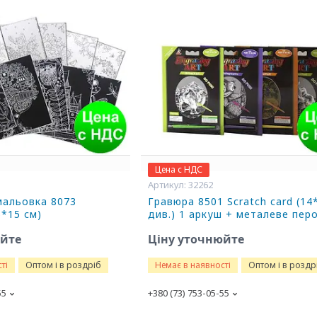
Цена с НДС
32262
мальовка 8073
Гравюра 8501 Scratch card (14
5*15 см)
див.) 1 аркуш + металеве пер
юйте
Ціну уточнюйте
ті
Оптом і в роздріб
Немає в наявності
Оптом і в роздр
55
+380 (73) 753-05-55