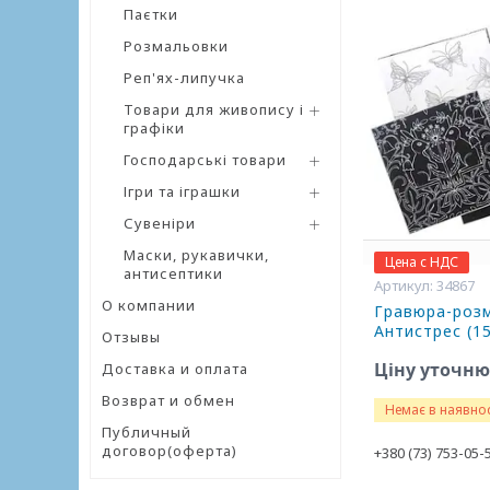
Паєтки
Розмальовки
Реп'ях-липучка
Товари для живопису і
графіки
Господарські товари
Ігри та іграшки
Сувеніри
Маски, рукавички,
Цена с НДС
антисептики
34867
О компании
Гравюра-роз
Антистрес (1
Отзывы
Ціну уточн
Доставка и оплата
Возврат и обмен
Немає в наявнос
Публичный
договор(оферта)
+380 (73) 753-05-