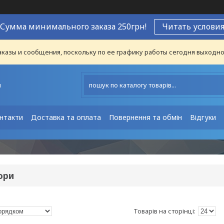
Сумма минимального заказа 250грн!
Читать услови
казы и сообщения, поскольку по ее графику работы сегодня выходно
ы
нтакти
Доставка та оплата
Повернення та обмін
Відгуки
юри