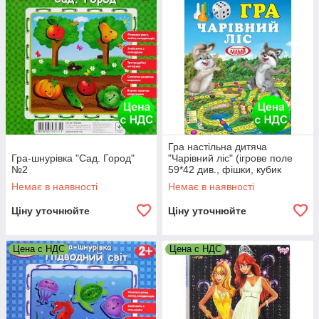
Гра настільна дитяча
Гра-шнурівка "Сад. Город"
"Чарівний ліс" (ігрове поле
№2
59*42 див., фішки, кубик
гральний)
Немає в наявності
Немає в наявності
Ціну уточнюйте
Ціну уточнюйте
Цена с НДС
Цена с НДС