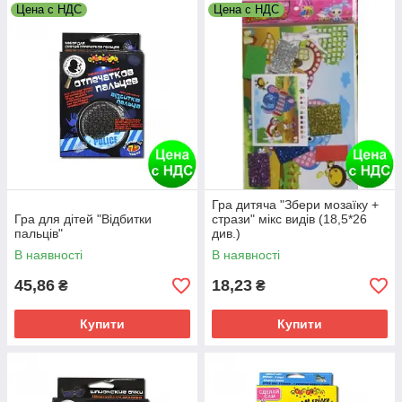
Цена с НДС
Цена с НДС
Гра дитяча "Збери мозаїку +
Гра для дітей "Відбитки
стрази" мікс видів (18,5*26
пальців"
див.)
В наявності
В наявності
45,86
18,23
₴
₴
Купити
Купити