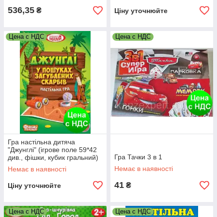
536,35
₴
Ціну уточнюйте
Цена с НДС
Цена с НДС
Гра настільна дитяча
"Джунглі" (ігрове поле 59*42
Гра Тачки 3 в 1
див., фішки, кубик гральний)
Немає в наявності
Немає в наявності
41
₴
Ціну уточнюйте
Цена с НДС
Цена с НДС