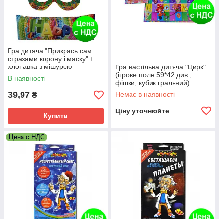
Гра дитяча "Прикрась сам
стразами корону і маску" +
хлопавка з мішурою
Гра настільна дитяча "Цирк"
(ігрове поле 59*42 див.,
В наявності
фішки, кубик гральний)
39,97
Немає в наявності
₴
Ціну уточнюйте
Купити
Цена с НДС