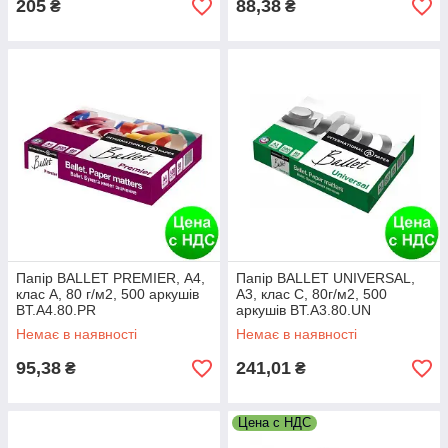
205
88,38
₴
₴
Папір BALLET PREMIER, А4,
Папір BALLET UNIVERSAL,
клас A, 80 г/м2, 500 аркушів
А3, клас С, 80г/м2, 500
BT.A4.80.PR
аркушів BT.A3.80.UN
Немає в наявності
Немає в наявності
95,38
241,01
₴
₴
Цена с НДС