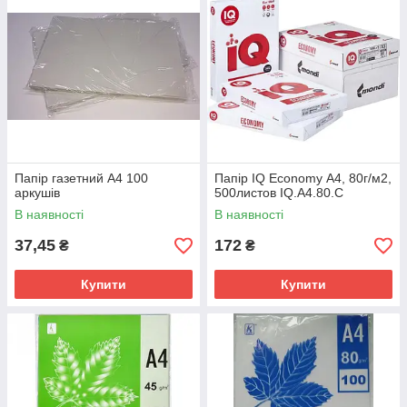
Папір газетний А4 100
Папір IQ Economy А4, 80г/м2,
аркушів
500листов IQ.A4.80.C
В наявності
В наявності
37,45
172
₴
₴
Купити
Купити