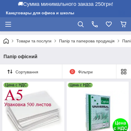
🚚Сумма минимального заказа 250грн!
Канцтовары для офиса и школы
Товари та послуги
Папір та паперова продукція
Папі
Папір офісний
Сортування
0
Фільтри
Цена с НДС
Цена с НДС