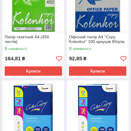
Папір газетний А4 (450
Офісний папір A4 "Copy
листів)
Kolenkor" 100 аркушів 80гр/м
В наявності
В наявності
164,81
92,85
₴
₴
Купити
Купити