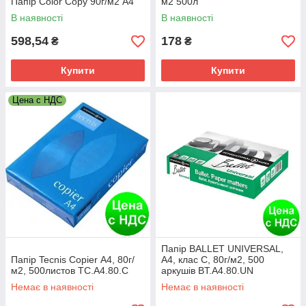
Папір Color Copy 90г/м2 А4
м2 500л
В наявності
В наявності
598,54
178
₴
₴
Купити
Купити
Цена с НДС
Папір BALLET UNIVERSAL,
Папір Tecnis Copier А4, 80г/
А4, клас С, 80г/м2, 500
м2, 500листов TC.A4.80.C
аркушів BT.A4.80.UN
Немає в наявності
Немає в наявності