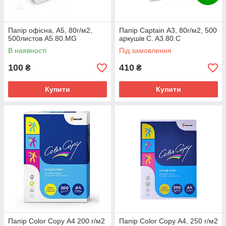
Папір офісна, А5, 80г/м2,
Папір Captain А3, 80г/м2, 500
500листов A5.80.MG
аркушів C. A3.80.C
В наявності
Під замовлення
100
410
₴
₴
Купити
Купити
Папір Color Copy А4 200 г/м2
Папір Color Copy А4, 250 г/м2