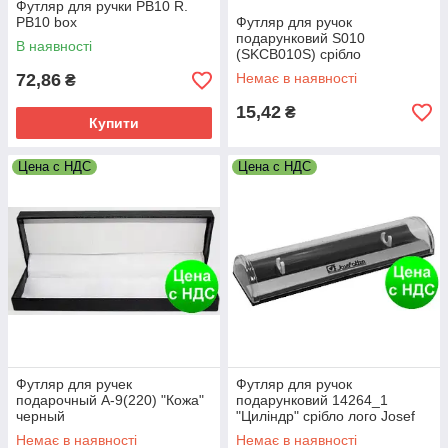
Футляр для ручки PB10 R.
PB10 box
Футляр для ручок
подарунковий S010
В наявності
(SKCB010S) срібло
72,86
Немає в наявності
₴
15,42
₴
Купити
Цена с НДС
Цена с НДС
Футляр для ручек
Футляр для ручок
подарочный A-9(220) "Кожа"
подарунковий 14264_1
черный
"Циліндр" срібло лого Josef
Otten
Немає в наявності
Немає в наявності