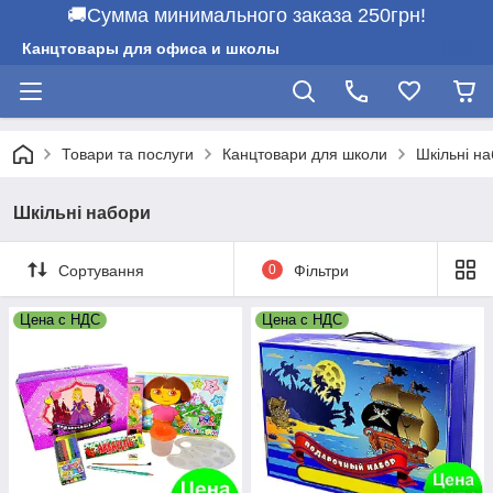
🚚Сумма минимального заказа 250грн!
Канцтовары для офиса и школы
Товари та послуги
Канцтовари для школи
Шкільні н
Шкільні набори
Сортування
0
Фільтри
Цена с НДС
Цена с НДС