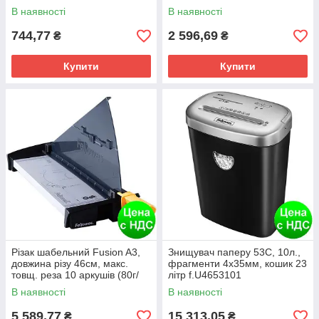
м2) f.R5410001
В наявності
В наявності
744,77
2 596,69
₴
₴
Купити
Купити
Різак шабельний Fusion A3,
Знищувач паперу 53C, 10л.,
довжина різу 46см, макс.
фрагменти 4х35мм, кошик 23
товщ. реза 10 аркушів (80г/
літр f.U4653101
м2) f.R5410901
В наявності
В наявності
5 589,77
15 313,05
₴
₴