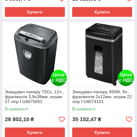
Купити
Купити
Знищувач паперу 75Cs, 12л.,
Знищувач паперу 450M, 9л.,
фрагменти 3,9х38мм, кошик
фрагменти 2х12мм, кошик 22
27 літр f.U4675001
літр f.U4074101
В наявності
В наявності
28 802,10
35 152,47
₴
₴
Купити
Купити