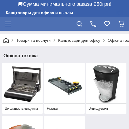
🚚Сумма минимального заказа 250грн!
Канцтовары для офиса и школы
Товари та послуги
Канцтовари для офісу
Офісна тех
Офісна техніка
Вишивальницями
Різаки
Знищувачі