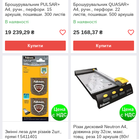
Брошурувальник PULSAR+
Брошурувальник QUASAR+
A4, ручн., перфори. 15
А4, ручн., перфори. 22
аркушів, пошивши. 300 листів
листів, пошивши. 500 аркушів
f.B5627601
f.B5627701
В наявності
В наявності
19 239,29
25 168,37
₴
₴
Купити
Купити
Різак дисковий Neutron A4,
Змінні леза для різаків 2шт.,
довжина різу 32см, макс.
прямі f.5411401
товщ. реза 10 аркушів (80г/