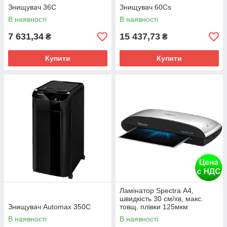
Знищувач 36С
Знищувач 60Cs
В наявності
В наявності
7 631,34
15 437,73
₴
₴
Купити
Купити
Ламінатор Spectra А4,
швидкість 30 см/хв, макс.
Знищувач Automax 350С
товщ. плівки 125мкм
f.L5737801
В наявності
В наявності