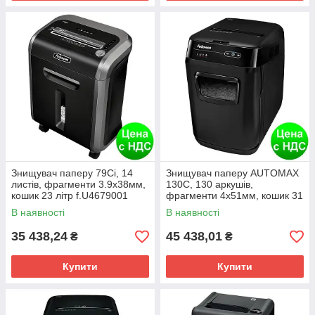
Знищувач паперу 79Ci, 14
Знищувач паперу AUTOMAX
листів, фрагменти 3.9х38мм,
130C, 130 аркушів,
кошик 23 літр f.U4679001
фрагменти 4х51мм, кошик 31
літр f.U4680101
В наявності
В наявності
35 438,24
45 438,01
₴
₴
Купити
Купити