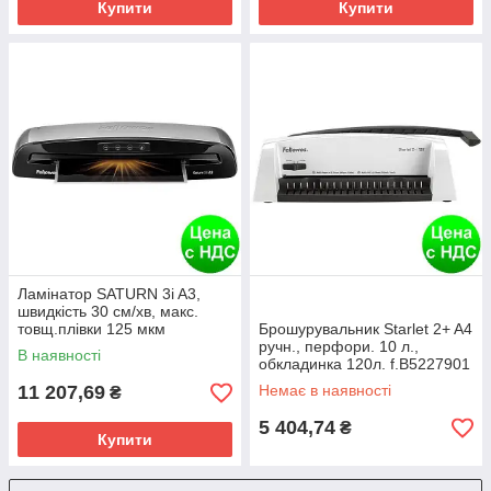
Купити
Купити
Ламінатор SATURN 3i A3,
швидкість 30 см/хв, макс.
товщ.плівки 125 мкм
Брошурувальник Starlet 2+ A4
f.L5736001
ручн., перфори. 10 л.,
В наявності
обкладинка 120л. f.B5227901
11 207,69
Немає в наявності
₴
5 404,74
₴
Купити