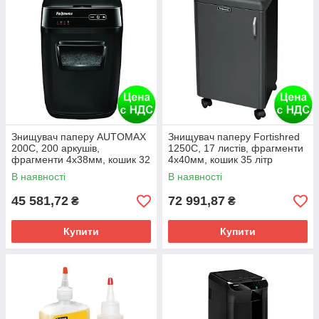
Знищувач паперу AUTOMAX
Знищувач паперу Fortishred
200C, 200 аркушів,
1250C, 17 листів, фрагменти
фрагменти 4х38мм, кошик 32
4х40мм, кошик 35 літр
літр f.U4653601
f.U4615001
В наявності
В наявності
45 581,72
72 991,87
₴
₴
Купити
Купити