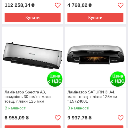
112 258,34
4 768,02
₴
₴
Купити
Купити
Ламінатор Spectra A3,
Ламінатор SATURN 3i А4,
швидкість 30 см/хв, макс.
макс. товщ. плівки 125мкм
товщ. плівки 125 мкм
f.L5724801
f.L5738301
В наявності
В наявності
6 955,09
9 937,76
₴
₴