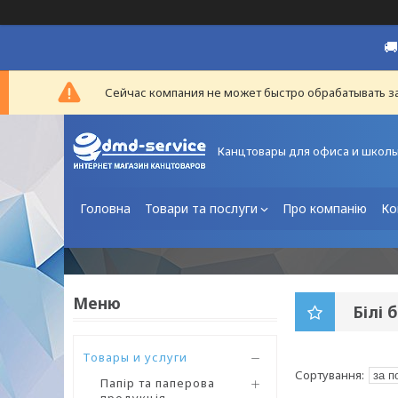

Сейчас компания не может быстро обрабатывать за
Канцтовары для офиса и школ
Головна
Товари та послуги
Про компанію
Ко
Білі 
Товары и услуги
Папір та паперова