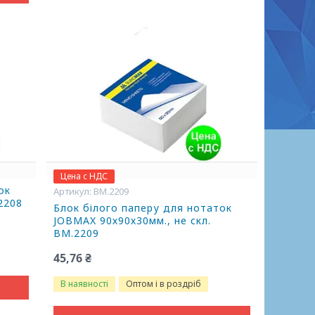
Цена с НДС
ок
BM.2209
2208
Блок білого паперу для нотаток
JOBMAX 90х90х30мм., не скл.
BM.2209
45,76 ₴
В наявності
Оптом і в роздріб