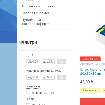
Доставка и оплата
Возврат и обмен
Публичный
договор(оферта)
Фільтри
Ціна
Цена с НДС
BM.220
Блок білого 
Кількість аркушів, лист.
80х80х30мм., 
42,09 ₴
Наявність
В наявності
В наявності
14
Колір