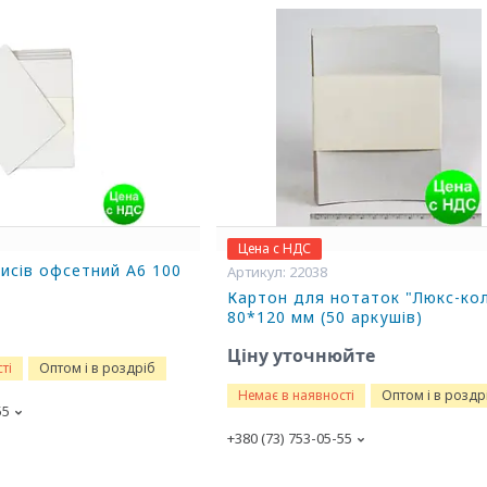
Цена с НДС
писів офсетний А6 100
22038
Картон для нотаток "Люкс-ко
80*120 мм (50 аркушів)
Ціну уточнюйте
ті
Оптом і в роздріб
Немає в наявності
Оптом і в роздр
55
+380 (73) 753-05-55