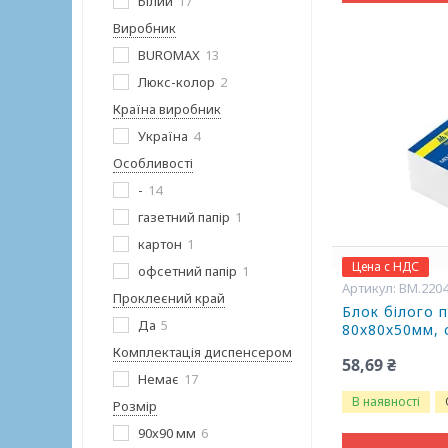
Білий
17
Виробник
BUROMAX
13
Люкс-колор
2
Країна виробник
Україна
4
Особливості
-
14
газетний папір
1
картон
1
Цена с НДС
офсетний папір
1
BM.220
Проклеєний край
Блок білого 
Да
5
80х80х50мм, 
Комплектація диспенсером
58,69 ₴
Немає
17
В наявності
Розмір
90х90 мм
6