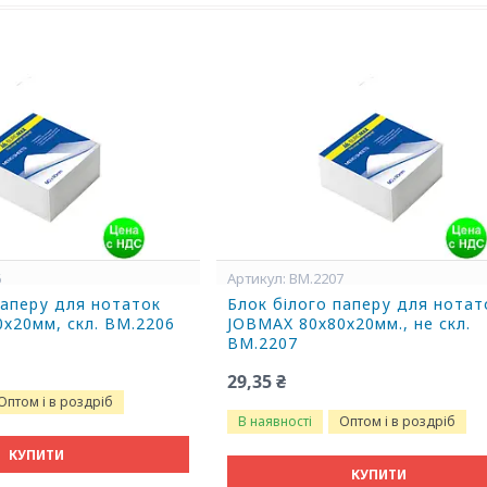
6
BM.2207
паперу для нотаток
Блок білого паперу для нотат
х20мм, скл. BM.2206
JOBMAX 80х80х20мм., не скл.
BM.2207
29,35 ₴
Оптом і в роздріб
В наявності
Оптом і в роздріб
КУПИТИ
КУПИТИ