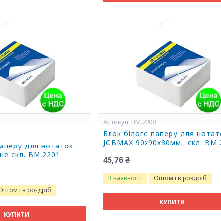
BM.2208
Блок білого паперу для нотат
1
JOBMAX 90х90х30мм., скл. BM.
паперу для нотаток
не скл. BM.2201
45,76 ₴
В наявності
Оптом і в роздріб
Оптом і в роздріб
КУПИТИ
КУПИТИ