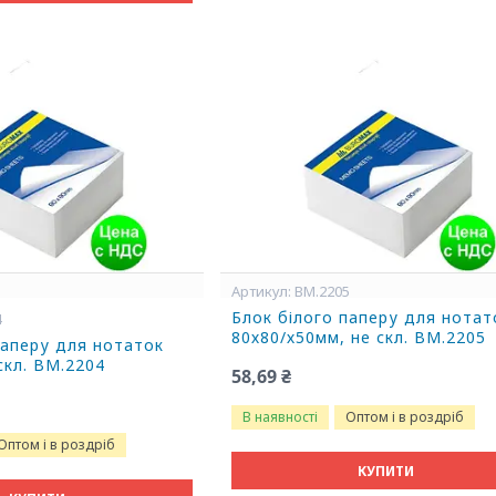
BM.2205
Блок білого паперу для нотат
4
80х80/х50мм, не скл. BM.2205
паперу для нотаток
скл. BM.2204
58,69 ₴
В наявності
Оптом і в роздріб
Оптом і в роздріб
КУПИТИ