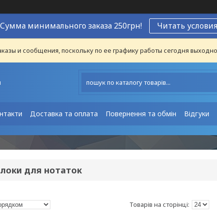
Сумма минимального заказа 250грн!
Читать услови
казы и сообщения, поскольку по ее графику работы сегодня выходно
ы
нтакти
Доставка та оплата
Повернення та обмін
Відгуки
блоки для нотаток