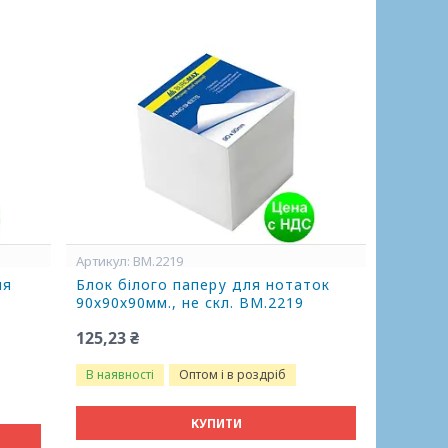
BM.2219
ля
Блок білого паперу для нотаток
90х90х90мм., не скл. BM.2219
125,23 ₴
В наявності
Оптом і в роздріб
КУПИТИ