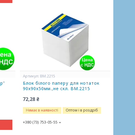
BM.2215
ор"
Блок білого паперу для нотаток
90х90х50мм.,не скл. BM.2215
72,28 ₴
Немає в наявності
Оптом і в роздріб
+380 (73) 753-05-55