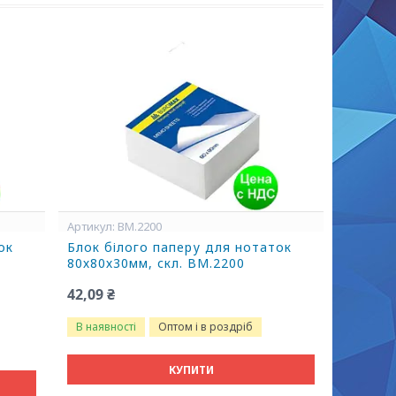
BM.2200
ок
Блок білого паперу для нотаток
80х80х30мм, скл. BM.2200
42,09 ₴
В наявності
Оптом і в роздріб
КУПИТИ