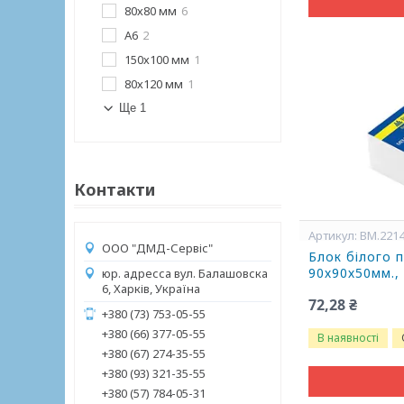
80х80 мм
6
А6
2
150х100 мм
1
80х120 мм
1
Ще 1
Контакти
BM.221
ООО "ДМД-Сервіс"
Блок білого 
90х90х50мм.,
юр. адресса вул. Балашовска
6, Харків, Україна
72,28 ₴
+380 (73) 753-05-55
+380 (66) 377-05-55
В наявності
+380 (67) 274-35-55
+380 (93) 321-35-55
+380 (57) 784-05-31