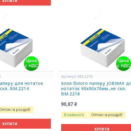
КУПИТИ
4
BM.2218
паперу для нотаток
Блок білого паперу JOBMAX д
 скл. BM.2214
нотаток 90х90х70мм.,не скл.
BM.2218
90,87 ₴
Оптом і в роздріб
В наявності
Оптом і в роздріб
КУПИТИ
КУПИТИ