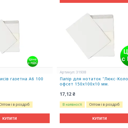
31938
исів газетна А6 100
Папір для нотаток "Люкс-Кол
офсет 150x100x10 мм.
17,12 ₴
Оптом і в роздріб
В наявності
Оптом і в роздріб
КУПИТИ
КУПИТИ