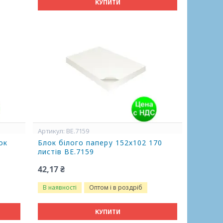
КУПИТИ
BE.7159
ок
Блок білого паперу 152х102 170
листів BE.7159
42,17 ₴
В наявності
Оптом і в роздріб
КУПИТИ