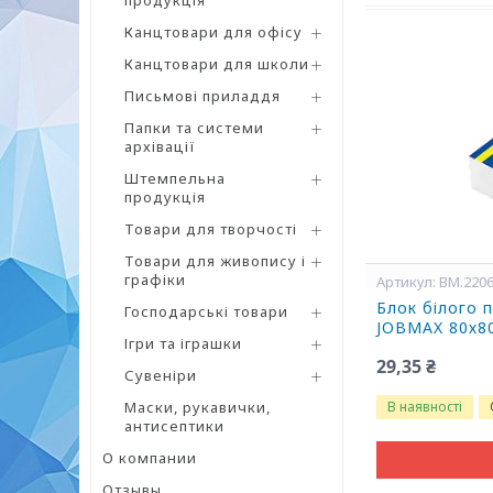
продукція
Канцтовари для офісу
Канцтовари для школи
Письмові приладдя
Папки та системи
архівації
Штемпельна
продукція
Товари для творчості
Товари для живопису і
графіки
BM.220
Блок білого 
Господарські товари
JOBMAX 80х80
Ігри та іграшки
29,35 ₴
Сувеніри
Маски, рукавички,
В наявності
антисептики
О компании
Отзывы