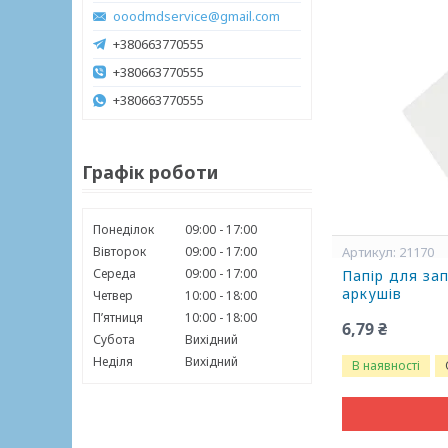
ooodmdservice@gmail.com
+380663770555
+380663770555
+380663770555
Графік роботи
Понеділок
09:00
17:00
Вівторок
09:00
17:00
21170
Середа
09:00
17:00
Папір для зап
аркушів
Четвер
10:00
18:00
Пʼятниця
10:00
18:00
6,79 ₴
Субота
Вихідний
Неділя
Вихідний
В наявності