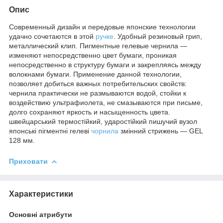
Опис
Современный дизайн и передовые японские технологии
удачно сочетаются в этой
ручке
. Удобный резиновый грип,
металлический клип. Пигментные гелевые чернила —
изменяют непосредственно цвет бумаги, проникая
непосредственно в структуру бумаги и закрепляясь между
волокнами бумаги. Применение данной технологии,
позволяет добиться важных потребительских свойств:
чернила практически не размываются водой, стойки к
воздействию ультрафиолета, не смазываются при письме,
долго сохраняют яркость и насыщенность цвета.
швейцарський термостійкий, ударостійкий пишучий вузол
японські пігментні гелеві
чорнила
змінний стрижень — GEL
128 мм.
Приховати
Характеристики
Основні атрибути