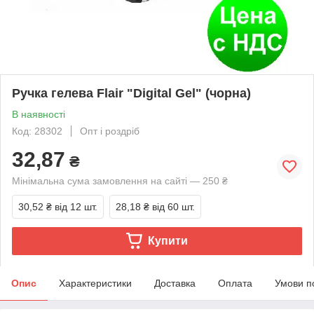
Ручка гелева Flair "Digital Gel" (чорна)
В наявності
Код: 28302
Опт і роздріб
32,87
₴
Мінімальна сума замовлення на сайті — 250 ₴
30,52 ₴
від 12 шт.
28,18 ₴
від 60 шт.
Купити
Опис
Характеристики
Доставка
Оплата
Умови п