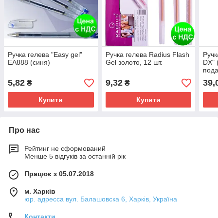
Ручка гелева "Easy gel"
Ручка гелева Radius Flash
Ручк
EA888 (синя)
Gel золото, 12 шт.
DX" 
пода
5,82
9,32
39,
₴
₴
Купити
Купити
Про нас
Рейтинг не сформований
Менше 5 відгуків за останній рік
Працює з 05.07.2018
м. Харків
юр. адресса вул. Балашовска 6, Харків, Україна
Контакти