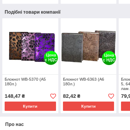
Подібні товари компанії
Блокнот WB-5370 (A5
Блокнот WB-6363 (A6
Блок
180л.)
180л.)
5, 64
лам.
мят
148,47
82,42
79,
₴
₴
Купити
Купити
Про нас