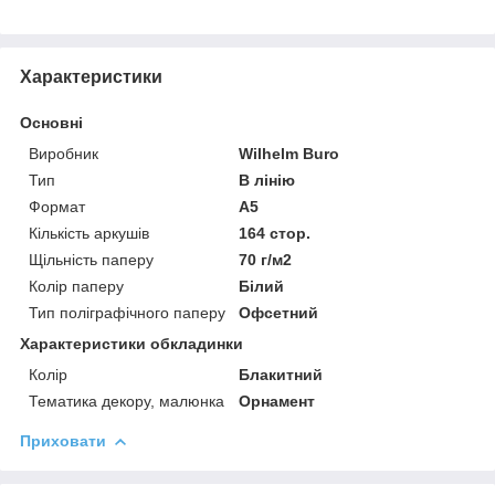
Характеристики
Основні
Виробник
Wilhelm Buro
Тип
В лінію
Формат
A5
Кількість аркушів
164 стор.
Щільність паперу
70 г/м2
Колір паперу
Білий
Тип поліграфічного паперу
Офсетний
Характеристики обкладинки
Колір
Блакитний
Тематика декору, малюнка
Орнамент
Приховати