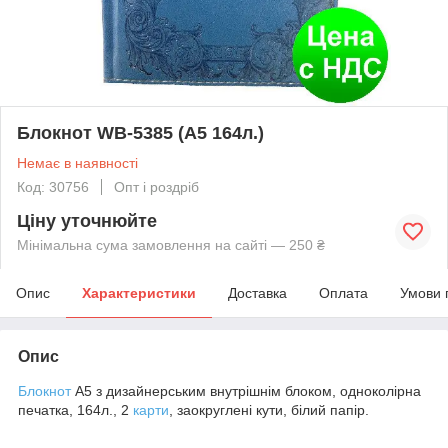
Блокнот WB-5385 (A5 164л.)
Немає в наявності
Код: 30756
Опт і роздріб
Ціну уточнюйте
Мінімальна сума замовлення на сайті — 250 ₴
Опис
Характеристики
Доставка
Оплата
Умови 
Опис
Блокнот
A5 з дизайнерським внутрішнім блоком, одноколірна
печатка, 164л., 2
карти
, заокруглені кути, білий папір.