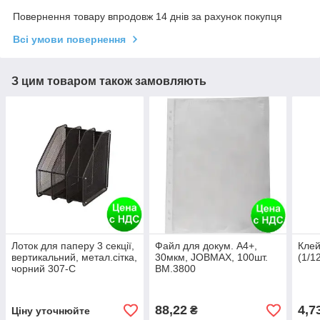
Повернення товару впродовж 14 днів за рахунок покупця
Всі умови повернення
З цим товаром також замовляють
Лоток для паперу 3 секції,
Файл для докум. А4+,
Клей
вертикальний, метал.сітка,
30мкм, JOBMAX, 100шт.
(1/1
чорний 307-C
BM.3800
88,22
4,7
₴
Ціну уточнюйте