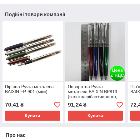
Подібні товари компанії
Пір'яна Ручка металева
Поворотна Ручка
Пір'
BAIXIN FP-901 (мікс)
металева BAIXIN BP813
BAIX
(золото/срібло+чорного,
мікс)
70,41
91,24
72,
₴
₴
Купити
Купити
Про нас