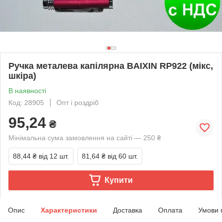
Ручка металева капілярна BAIXIN RP922 (мікс,
шкіра)
В наявності
Код: 28905
Опт і роздріб
95,24
₴
Мінімальна сума замовлення на сайті — 250 ₴
88,44 ₴
від 12 шт.
81,64 ₴
від 60 шт.
Купити
Опис
Характеристики
Доставка
Оплата
Умови 