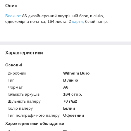
Опис
Блокнот
A6 дизайнерський внутрішній блок, в лінію,
одноколірна печатка, 164 листа, 2
карти
, білий папір.
Характеристики
Основні
Виробник
Wilhelm Buro
Тип
В лінію
Формат
A6
Кількість аркушів
164 стор.
Щільність паперу
70 г/м2
Колір паперу
Білий
Тип поліграфічного паперу
Офсетний
Характеристики обкладинки