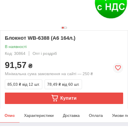
Блокнот WB-6388 (A6 164л.)
В наявності
Код: 30864
Опт і роздріб
91,57
₴
Мінімальна сума замовлення на сайті — 250 ₴
85,03 ₴
від 12 шт.
78,49 ₴
від 60 шт.
Купити
Опис
Характеристики
Доставка
Оплата
Умови п