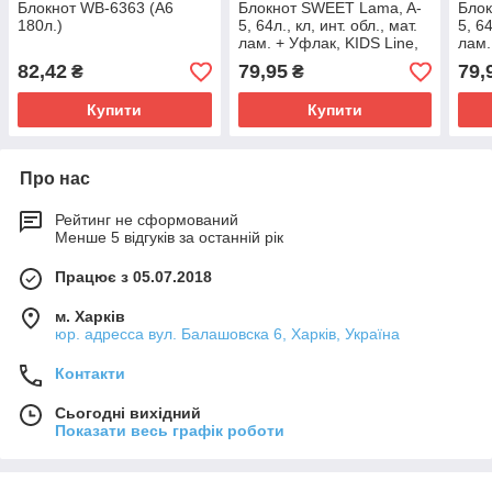
Блокнот WB-6363 (A6
Блокнот SWEET Lama, A-
Блок
180л.)
5, 64л., кл, инт. обл., мат.
5, 64
лам. + Уфлак, KIDS Line,
лам.
мятный
голу
82,42
79,95
79,
₴
₴
Купити
Купити
Про нас
Рейтинг не сформований
Менше 5 відгуків за останній рік
Працює з 05.07.2018
м. Харків
юр. адресса вул. Балашовска 6, Харків, Україна
Контакти
Сьогодні вихідний
Показати весь графік роботи