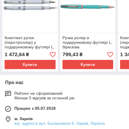
Комплект ручок
Ручка ролер в
Комп
(перо+роллер) у
подарунковому футлярі L,
(пер
подарунковому футлярі L,
бірюзова
пода
білий
чор
1 472,64
799,43
1 3
₴
₴
Купити
Купити
Про нас
Рейтинг не сформований
Менше 5 відгуків за останній рік
Працює з 05.07.2018
м. Харків
юр. адресса вул. Балашовска 6, Харків, Україна