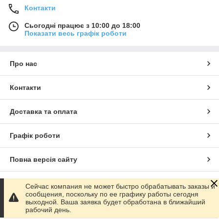
Контакти
Сьогодні працює з 10:00 до 18:00
Показати весь графік роботи
Про нас
Контакти
Доставка та оплата
Графік роботи
Повна версія сайту
Сайт створено на маркетплейсі
Prom.ua
Сейчас компания не может быстро обрабатывать заказы и
сообщения, поскольку по ее графику работы сегодня
выходной. Ваша заявка будет обработана в ближайший
Політика конфіденційності
рабочий день.