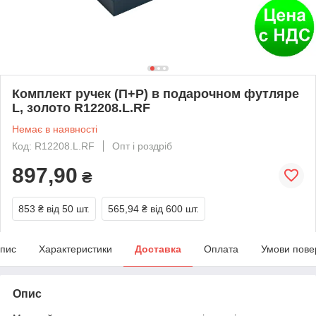
Комплект ручек (П+Р) в подарочном футляре
L, золото R12208.L.RF
Немає в наявності
Код: R12208.L.RF
Опт і роздріб
897,90
₴
853 ₴
від 50 шт.
565,94 ₴
від 600 шт.
пис
Характеристики
Доставка
Оплата
Умови пове
Опис