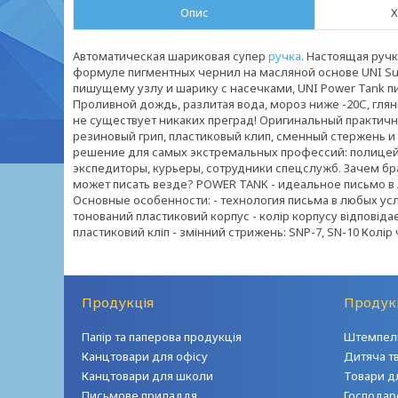
Опис
Х
Автоматическая шариковая супер
ручка
. Настоящая ручк
формуле пигментных чернил на масляной основе UNI Sup
пишущему узлу и шарику с насечками, UNI Power Tank п
Проливной дождь, разлитая вода, мороз ниже -20С, гля
не существует никаких преград! Оригинальный практичн
резиновый грип, пластиковый клип, сменный стержень и
решение для самых экстремальных профессий: полицейс
экспедиторы, курьеры, сотрудники спецслужб. Зачем бр
может писать везде? POWER TANK - идеальное письмо в
Основные особенности: - технология письма в любых усл
тонований пластиковий корпус - колір корпусу відповіда
пластиковий кліп - змінний стрижень: SNP-7, SN-10 Колі
Продукція
Продук
Папір та паперова продукція
Штемпель
Канцтовари для офісу
Дитяча т
Канцтовари для школи
Товари д
Письмове приладдя
Господар