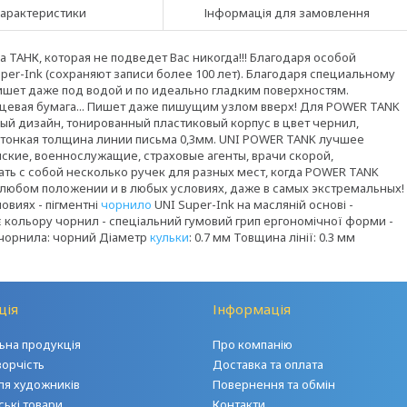
арактеристики
Інформація для замовлення
а ТАНК, которая не подведет Вас никогда!!! Благодаря особой
er-Ink (сохраняют записи более 100 лет). Благодаря специальному
ишет даже под водой и по идеально гладким поверхностям.
нцевая бумага... Пишет даже пишущим узлом вверх! Для POWER TANK
ый дизайн, тонированный пластиковый корпус в цвет чернил,
 тонкая толщина линии письма 0,3мм. UNI POWER TANK лучшее
кие, военнослужащие, страховые агенты, врачи скорой,
ать с собой несколько ручек для разных мест, когда POWER TANK
 любом положении и в любых условиях, даже в самых экстремальных!
овиях - пігментні
чорнило
UNI Super-Ink на масляній основі -
є кольору чорнил - спеціальний гумовий грип ергономічної форми -
р чорнила: чорний Діаметр
кульки
: 0.7 мм Товщина лінії: 0.3 мм
ція
Інформація
на продукція
Про компанію
ворчість
Доставка та оплата
ля художників
Повернення та обмін
ські товари
Контакти