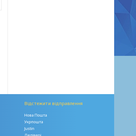
Відстежити відправлення
Нова Пошта
Укрпошта
Justin
Делівері