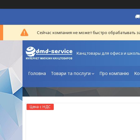

Сейчас компания не может быстро обрабатывать за
Канцтовары для офиса и школ
Головна
Товари та послуги
Про компанію
Ко
Цена с НДС