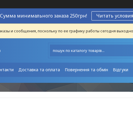
Сумма минимального заказа 250грн!
Читать услови
казы и сообщения, поскольку по ее графику работы сегодня выходно
ы
нтакти
Доставка та оплата
Повернення та обмін
Відгуки