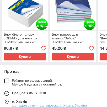
Блок білого паперу
Блок паперу для
Блок
JOBMAX для нотаток
нотаток"Зебра"
"Дек
90х90х70мм.,не скл.
90х90х30мм, не скл.
скл.
BM.2218
BM.2257
90,87
45,26
44,
₴
₴
Купити
Купити
Про нас
Рейтинг не сформований
Менше 5 відгуків за останній рік
Працює з 05.07.2018
м. Харків
юр. адресса вул. Балашовска 6, Харків, Україна