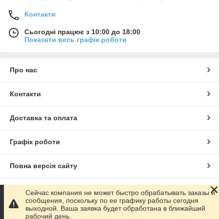
Контакти
Сьогодні працює з 10:00 до 18:00
Показати весь графік роботи
Про нас
Контакти
Доставка та оплата
Графік роботи
Повна версія сайту
Сайт створено на маркетплейсі
Prom.ua
Сейчас компания не может быстро обрабатывать заказы и
сообщения, поскольку по ее графику работы сегодня
выходной. Ваша заявка будет обработана в ближайший
Політика конфіденційності
рабочий день.