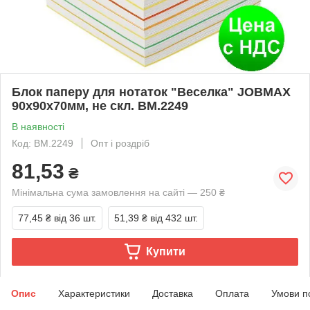
Блок паперу для нотаток "Веселка" JOBMAX
90х90х70мм, не скл. BM.2249
В наявності
Код: BM.2249
Опт і роздріб
81,53
₴
Мінімальна сума замовлення на сайті — 250 ₴
77,45 ₴
від 36 шт.
51,39 ₴
від 432 шт.
Купити
Опис
Характеристики
Доставка
Оплата
Умови п