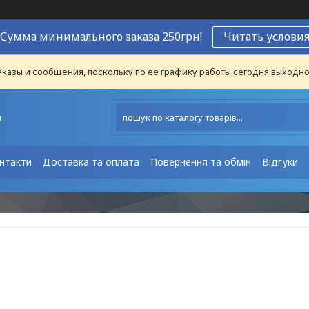
Сумма минимального заказа 250грн!
Читать услови
казы и сообщения, поскольку по ее графику работы сегодня выходно
ы
нтакти
Доставка та оплата
Повернення та обмін
Відгуки