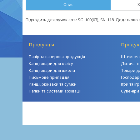
Опис
Х
Підходить для ручок арт.: SG-100(07), SN-118. Додатково п
Продукція
Продук
Папір та паперова продукція
Штемпель
Канцтовари для офісу
Дитяча т
Канцтовари для школи
Товари д
Письмове приладдя
Господар
Ранці, рюкзаки та сумки
Ігри та і
Папки та системи архівації
Сувеніри