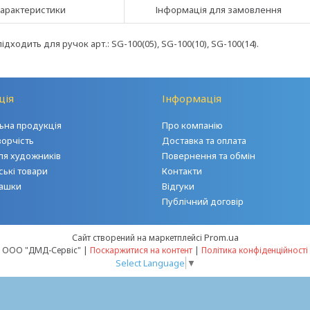
арактеристики
Інформація для замовлення
ідходить для ручок арт.: SG-100(05), SG-100(10), SG-100(14).
ція
Інформація
на продукція
Про компанію
ворчість
Доставка та оплата
ля художників
Повернення та обмін
ські товари
Контакти
грашки
Відгуки
Публічний договір
Prom.ua
Сайт створений на маркетплейсі
ООО "ДМД-Сервіс" |
Поскаржитися на контент
|
Політика конфіденційності
Select Language
▼