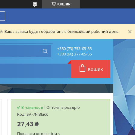
Кошик
я
й. Ваша заявка будет обработана в ближайший рабочий день.
+380 (73) 753-05-55
+380 (66) 377-05-55
Кошик
В наявності
Оптом і в роздріб
Код:
SA-7N.Black
27,43 ₴
Показати оптові ціни