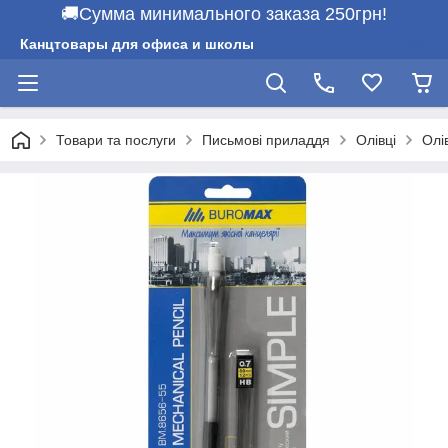
🚚Сумма минимального заказа 250грн!
Канцтовары для офиса и школы
Товари та послуги
Письмові приладдя
Олівці
Олі