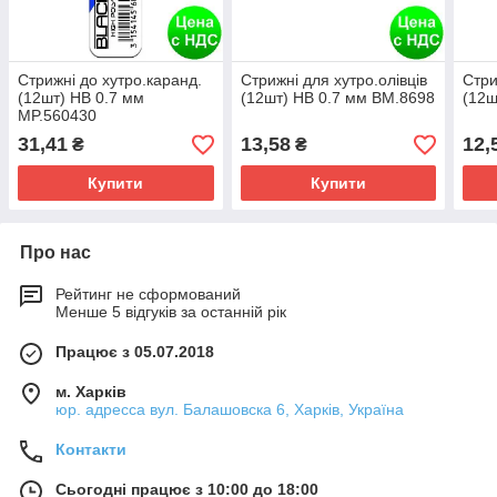
Стрижні до хутро.каранд.
Стрижні для хутро.олівців
Стри
(12шт) HB 0.7 мм
(12шт) HB 0.7 мм BM.8698
(12ш
MP.560430
31,41
13,58
12,
₴
₴
Купити
Купити
Про нас
Рейтинг не сформований
Менше 5 відгуків за останній рік
Працює з 05.07.2018
м. Харків
юр. адресса вул. Балашовска 6, Харків, Україна
Контакти
Сьогодні працює з 10:00 до 18:00