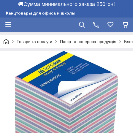
🚚Сумма минимального заказа 250грн!
Канцтовары для офиса и школы
Товари та послуги
Папір та паперова продукція
Блок