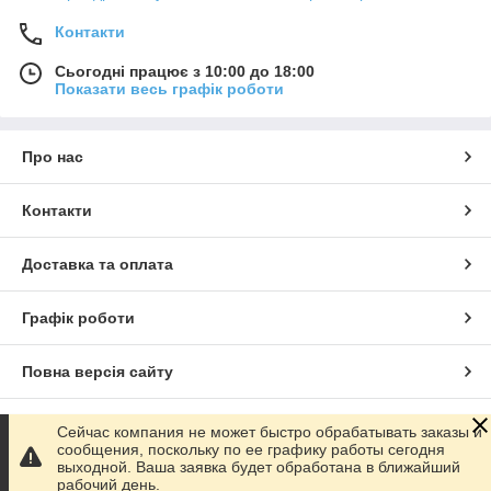
Контакти
Сьогодні працює з 10:00 до 18:00
Показати весь графік роботи
Про нас
Контакти
Доставка та оплата
Графік роботи
Повна версія сайту
Сайт створено на маркетплейсі
Prom.ua
Сейчас компания не может быстро обрабатывать заказы и
сообщения, поскольку по ее графику работы сегодня
выходной. Ваша заявка будет обработана в ближайший
Політика конфіденційності
рабочий день.