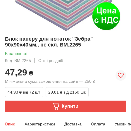
Блок паперу для нотаток "Зебра"
90х90х40мм., не скл. BM.2265
В наявності
Код: BM.2265
Опт і роздріб
47,29
₴
Мінімальна сума замовлення на сайті — 250 ₴
44,93 ₴
від 72 шт.
29,81 ₴
від 2160 шт.
Купити
Опис
Характеристики
Доставка
Оплата
Умови п