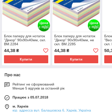
Блок паперу для нотаток
Блок паперу для нотаток
Блок
"Декор" 90х90х40мм, скл.
"Декор" 90х90х40мм, не
"Вес
BM.2284
скл. BM.2285
скл.
44,38
44,38
50,
₴
₴
Купити
Купити
Про нас
Рейтинг не сформований
Менше 5 відгуків за останній рік
Працює з 05.07.2018
м. Харків
юр. адресса вул. Балашовска 6, Харків, Україна