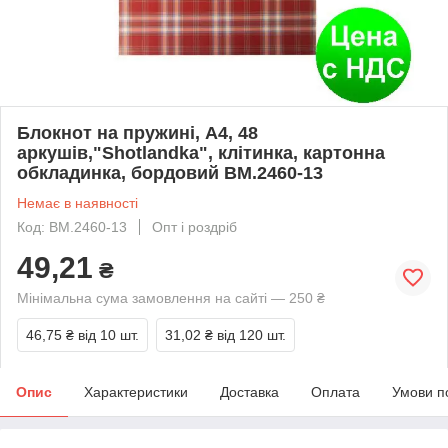
Блокнот на пружині, А4, 48
аркушів,"Shotlandka", клітинка, картонна
обкладинка, бордовий BM.2460-13
Немає в наявності
Код: BM.2460-13
Опт і роздріб
49,21
₴
Мінімальна сума замовлення на сайті — 250 ₴
46,75 ₴
від 10 шт.
31,02 ₴
від 120 шт.
Опис
Характеристики
Доставка
Оплата
Умови п