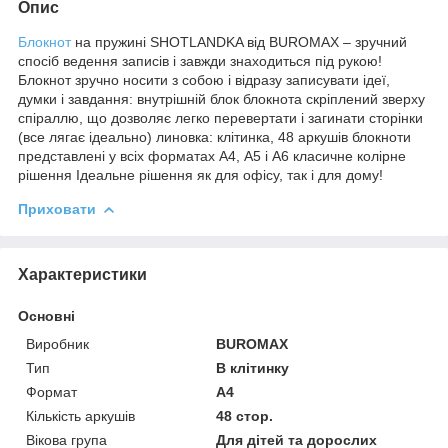
Опис
Блокнот
на пружині SHOTLANDKA від BUROMAX – зручний
спосіб ведення записів і завжди знаходиться під рукою!
Блокнот зручно носити з собою і відразу записувати ідеї,
думки і завдання: внутрішній блок блокнота скріплений зверху
спіраллю, що дозволяє легко перевертати і загинати сторінки
(все лягає ідеально) линовка: клітинка, 48 аркушів блокноти
представлені у всіх форматах А4, А5 і А6 класичне колірне
рішення Ідеальне рішення як для офісу, так і для дому!
Приховати
Характеристики
Основні
Виробник
BUROMAX
Тип
В клітинку
Формат
A4
Кількість аркушів
48 стор.
Вікова група
Для дітей та дорослих