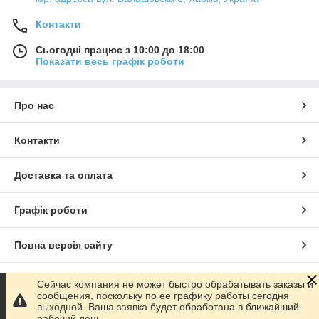
Контакти
Сьогодні працює з 10:00 до 18:00
Показати весь графік роботи
Про нас
Контакти
Доставка та оплата
Графік роботи
Повна версія сайту
Сайт створено на маркетплейсі
Prom.ua
Сейчас компания не может быстро обрабатывать заказы и
сообщения, поскольку по ее графику работы сегодня
выходной. Ваша заявка будет обработана в ближайший
Політика конфіденційності
рабочий день.