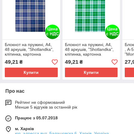
Блокнот на пружині, А4,
Блокнот на пружині, А4,
Блок
48 аркушів, "Shotlandka",
48 аркушів, "Shotlandka",
, А-
клітинка, картонна
клітинка, картонна
"Mo
обкладинка,синій
обкладинка,зелений
кліт
49,21
49,21
27,
₴
₴
BM.2460-02
BM.2460-04
обкл
Купити
Купити
Про нас
Рейтинг не сформований
Менше 5 відгуків за останній рік
Працює з 05.07.2018
м. Харків
юр. адресса вул. Балашовска 6, Харків, Україна