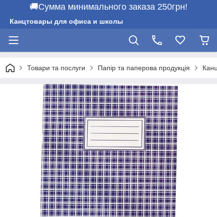
🚚Сумма минимального заказа 250грн!
Канцтовары для офиса и школы
Товари та послуги
Папір та паперова продукція
Канц