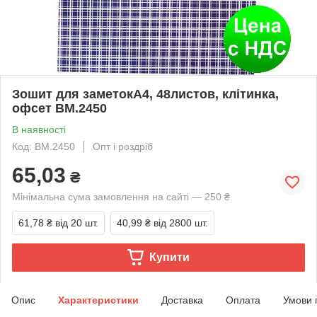
Зошит для заметокА4, 48листов, клітинка,
офсет BM.2450
В наявності
Код: BM.2450
Опт і роздріб
65,03
₴
Мінімальна сума замовлення на сайті — 250 ₴
61,78 ₴
від 20 шт.
40,99 ₴
від 2800 шт.
Купити
Опис
Характеристики
Доставка
Оплата
Умови 