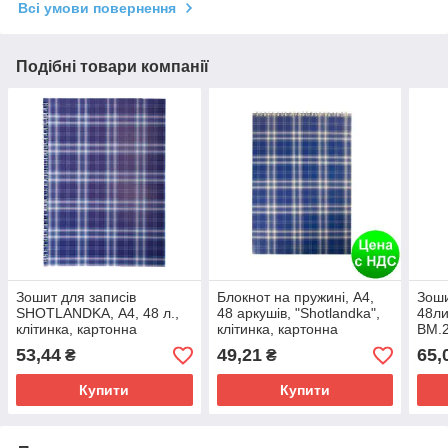
Всі умови повернення
Подібні товари компанії
Зошит для записів
Блокнот на пружині, А4,
Зоши
SHOTLANDKA, А4, 48 л.,
48 аркушів, "Shotlandka",
48ли
клітинка, картонна
клітинка, картонна
BM.
обкладинка, фіолетова
обкладинка,синій
53,44
49,21
65,
₴
₴
BM.2460-02
Купити
Купити