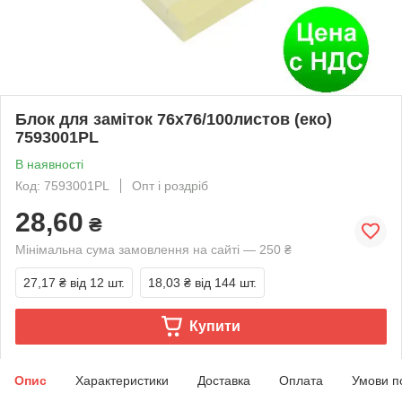
Блок для заміток 76х76/100листов (еко)
7593001PL
В наявності
Код: 7593001PL
Опт і роздріб
28,60
₴
Мінімальна сума замовлення на сайті — 250 ₴
27,17 ₴
від 12 шт.
18,03 ₴
від 144 шт.
Купити
Опис
Характеристики
Доставка
Оплата
Умови п