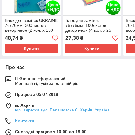
Блок для заміток UKRAINE
Блок для заміток
Блок
76х76мм, 300листов,
76х76мм, 100листов,
76х1
декор неон (2 кол. х 150
декор неон (4 кол. х 25
асор
аркушів) BM.2340-98
аркушів) BM.2312-97
48,74
27,38
24,
₴
₴
Купити
Купити
Про нас
Рейтинг не сформований
Менше 5 відгуків за останній рік
Працює з 05.07.2018
м. Харків
юр. адресса вул. Балашовска 6, Харків, Україна
Контакти
Сьогодні працює з 10:00 до 18:00