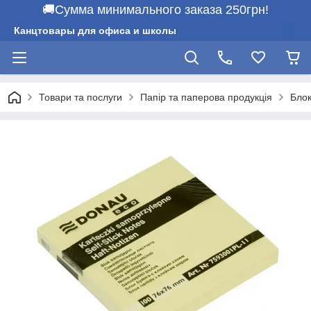
🚚Сумма минимального заказа 250грн!
Канцтовары для офиса и школы
Товари та послуги
Папір та паперова продукція
Блок