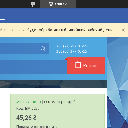
Кошик
я
й. Ваша заявка будет обработана в ближайший рабочий день.
+380 (73) 753-05-55
+380 (66) 377-05-55
Кошик
В наявності
Оптом і в роздріб
Код:
BM.2257
45,26 ₴
Показати оптові ціни