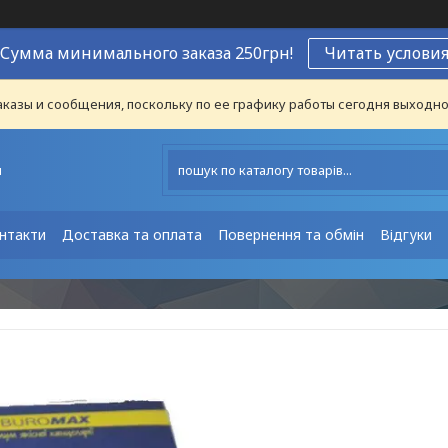
Сумма минимального заказа 250грн!
Читать услови
казы и сообщения, поскольку по ее графику работы сегодня выходно
ы
нтакти
Доставка та оплата
Повернення та обмін
Відгуки