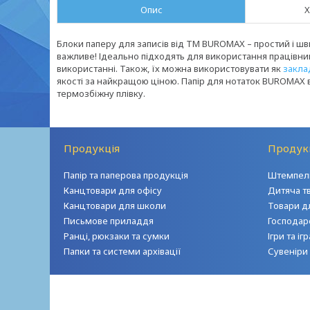
Опис
Х
Блоки паперу для записів від ТМ BUROMAX – простий і шв
важливе! Ідеально підходять для використання працівник
використанні. Також, їх можна використовувати як
закла
якості за найкращою ціною. Папір для нотаток BUROMAX 
термозбіжну плівку.
Продукція
Продук
Папір та паперова продукція
Штемпель
Канцтовари для офісу
Дитяча т
Канцтовари для школи
Товари д
Письмове приладдя
Господар
Ранці, рюкзаки та сумки
Ігри та і
Папки та системи архівації
Сувеніри