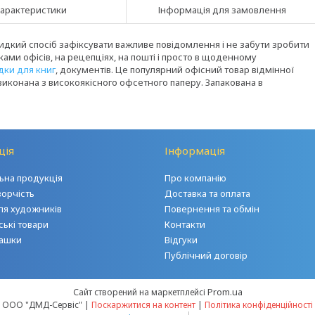
арактеристики
Інформація для замовлення
идкий спосіб зафіксувати важливе повідомлення і не забути зробити
ами офісів, на рецепціях, на пошті і просто в щоденному
дки для книг
, документів. Це популярний офісний товар відмінної
виконана з високоякісного офсетного паперу. Запакована в
ція
Інформація
на продукція
Про компанію
ворчість
Доставка та оплата
ля художників
Повернення та обмін
ські товари
Контакти
грашки
Відгуки
Публічний договір
Prom.ua
Сайт створений на маркетплейсі
ООО "ДМД-Сервіс" |
Поскаржитися на контент
|
Політика конфіденційності