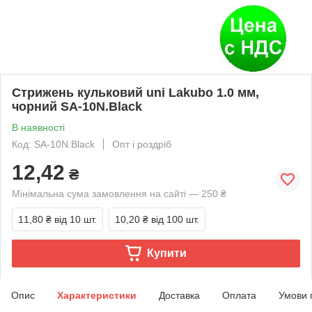
Стрижень кульковий uni Lakubo 1.0 мм,
чорний SA-10N.Black
В наявності
Код: SA-10N.Black
Опт і роздріб
12,42
₴
Мінімальна сума замовлення на сайті — 250 ₴
11,80 ₴
від 10 шт.
10,20 ₴
від 100 шт.
Купити
Опис
Характеристики
Доставка
Оплата
Умови 