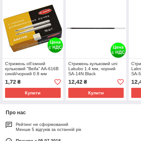
Стрижень об'ємний
Стрижень кульковий uni
Стри
кульковий "Beifa" AA-616B
Lakubo 1.4 мм, чорний
Lakn
синій/чорний 0.8 мм
SA-14N.Black
SA-5
1,72
12,42
12,
₴
₴
Купити
Купити
Про нас
Рейтинг не сформований
Менше 5 відгуків за останній рік
Працює з 05.07.2018