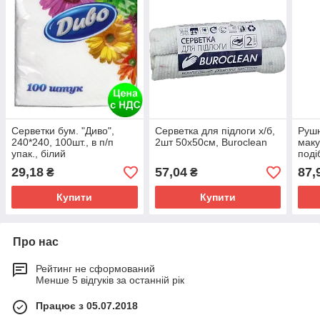
Серветки бум. "Диво",
Серветка для підлоги х/б,
Рушн
240*240, 100шт., в п/п
2шт 50х50см, Buroclean
маку
упак., білий
поді
сп.дв24х25/100
(20 
29,18
57,04
87,
₴
₴
Купити
Купити
Про нас
Рейтинг не сформований
Менше 5 відгуків за останній рік
Працює з 05.07.2018