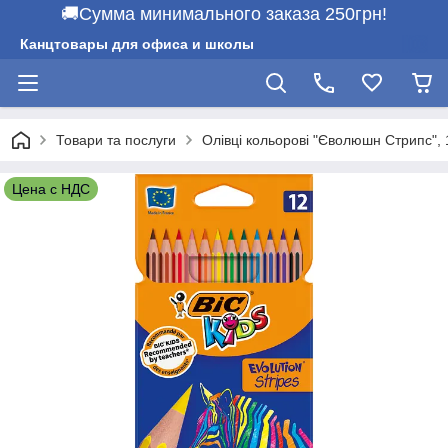
🚚Сумма минимального заказа 250грн!
Канцтовары для офиса и школы
Товари та послуги
Олівці кольорові "Єволюшн Стрипс", 
Цена с НДС