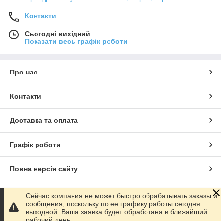
Контакти
Сьогодні вихідний
Показати весь графік роботи
Про нас
Контакти
Доставка та оплата
Графік роботи
Повна версія сайту
Сайт створено на маркетплейсі
Prom.ua
Сейчас компания не может быстро обрабатывать заказы и
сообщения, поскольку по ее графику работы сегодня
выходной. Ваша заявка будет обработана в ближайший
Політика конфіденційності
рабочий день.