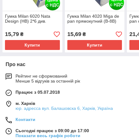
Гумка Milan 6020 Nata
Гумка Milan 4020 Miga de
Гумк
Design (HB) 2*6 див.
pan прямокутний (B-8B)
pan 
15,79
15,69
21,
₴
₴
Купити
Купити
Про нас
Рейтинг не сформований
Менше 5 відгуків за останній рік
Працює з 05.07.2018
м. Харків
юр. адресса вул. Балашовска 6, Харків, Україна
Контакти
Сьогодні працює з 09:00 до 17:00
Показати весь графік роботи