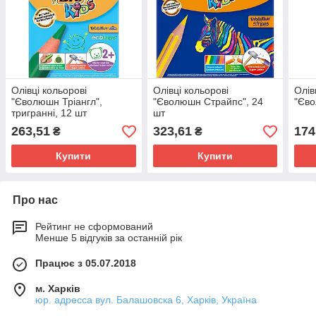
Олівці кольорові
Олівці кольорові
Олів
"Єволюшн Тріангл",
"Єволюшн Страйпс", 24
"Єво
тригранні, 12 шт
шт
263,51
323,61
174
₴
₴
Купити
Купити
Про нас
Рейтинг не сформований
Менше 5 відгуків за останній рік
Працює з 05.07.2018
м. Харків
юр. адресса вул. Балашовска 6, Харків, Україна