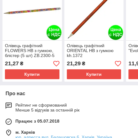
Олівець графітний
Олівець графітний
Олів
FLOWERS HB з гумкою,
ORIENTAL HB з гумкою
"Evo
блістер (5 шт) ZB.2300-5
kh.1372
21,27
21,29
11,
₴
₴
Купити
Купити
Про нас
Рейтинг не сформований
Менше 5 відгуків за останній рік
Працює з 05.07.2018
м. Харків
юр. адресса вул. Балашовска 6, Харків, Україна