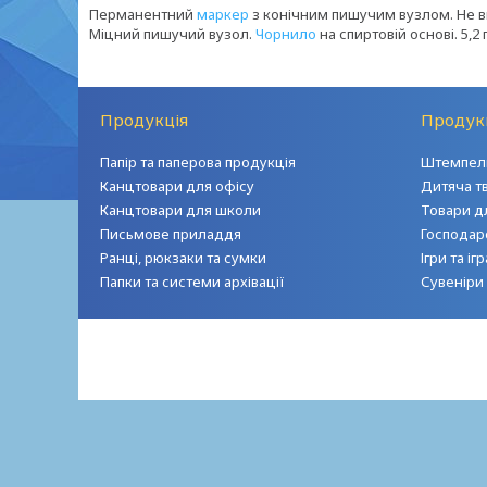
Перманентний
маркер
з конічним пишучим вузлом. Не ви
Міцний пишучий вузол.
Чорнило
на спиртовій основі. 5,2
Продукція
Продук
Папір та паперова продукція
Штемпель
Канцтовари для офісу
Дитяча т
Канцтовари для школи
Товари д
Письмове приладдя
Господар
Ранці, рюкзаки та сумки
Ігри та і
Папки та системи архівації
Сувеніри