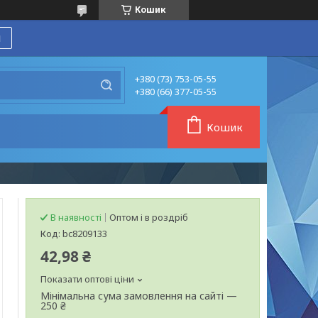
Кошик
я
+380 (73) 753-05-55
+380 (66) 377-05-55
Кошик
В наявності
Оптом і в роздріб
Код:
bc8209133
42,98 ₴
Показати оптові ціни
Мінімальна сума замовлення на сайті —
250 ₴