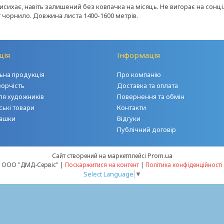
сихає, навіть залишений без ковпачка на місяць. Не вигорає на сонці
 г чорнило. Довжина листа 1400-1600 метрів.
ція
Інформація
на продукція
Про компанію
ворчість
Доставка та оплата
ля художників
Повернення та обмін
ські товари
Контакти
грашки
Відгуки
Публічний договір
Prom.ua
Сайт створений на маркетплейсі
ООО "ДМД-Сервіс" |
Поскаржитися на контент
|
Політика конфіденційності
Select Language
▼