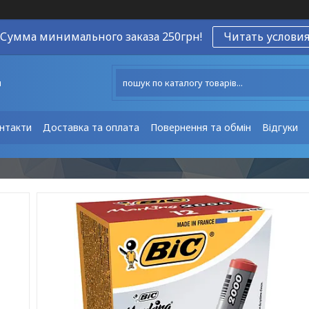
Сумма минимального заказа 250грн!
Читать услови
ы
нтакти
Доставка та оплата
Повернення та обмін
Відгуки