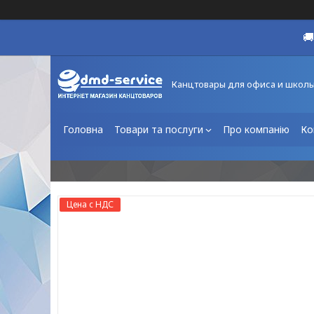

Канцтовары для офиса и школ
Головна
Товари та послуги
Про компанію
Ко
Цена с НДС