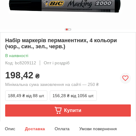
Набір маркерів перманентних, 4 кольори
(чор., син., зел., черв.)
В наявності
Код: bc8209112
Опт і роздріб
198,42
₴
Мінімальна сума замовлення на сайті — 250 ₴
188,49 ₴
від 88 шт.
156,28 ₴
від 1056 шт.
Купити
Опис
Доставка
Оплата
Умови повернення