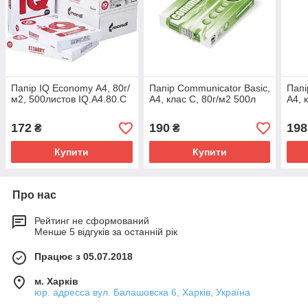
Папір IQ Economy А4, 80г/
Папір Communicator Basic,
Пап
м2, 500листов IQ.A4.80.C
А4, клас C, 80г/м2 500л
А4, 
172
190
198
₴
₴
Купити
Купити
Про нас
Рейтинг не сформований
Менше 5 відгуків за останній рік
Працює з 05.07.2018
м. Харків
юр. адресса вул. Балашовска 6, Харків, Україна