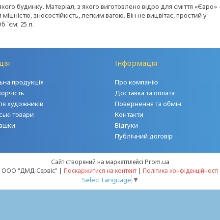
кого будинку. Матеріал, з якого виготовлено відро для сміття «Євро» 
 міцністю, зносостійкість, легким вагою. Він не вицвітає, простий у
 `єм: 25 л.
ція
Інформація
на продукція
Про компанію
ворчість
Доставка та оплата
ля художників
Повернення та обмін
ські товари
Контакти
грашки
Відгуки
Публічний договір
Prom.ua
Сайт створений на маркетплейсі
ООО "ДМД-Сервіс" |
Поскаржитися на контент
|
Політика конфіденційності
Select Language
▼