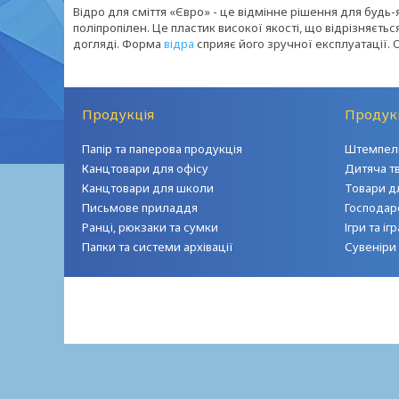
Відро для сміття «Євро» - це відмінне рішення для будь-я
поліпропілен. Це пластик високої якості, що відрізняється
догляді. Форма
відра
сприяє його зручної експлуатації. Об
Продукція
Продук
Папір та паперова продукція
Штемпель
Канцтовари для офісу
Дитяча т
Канцтовари для школи
Товари д
Письмове приладдя
Господар
Ранці, рюкзаки та сумки
Ігри та і
Папки та системи архівації
Сувеніри