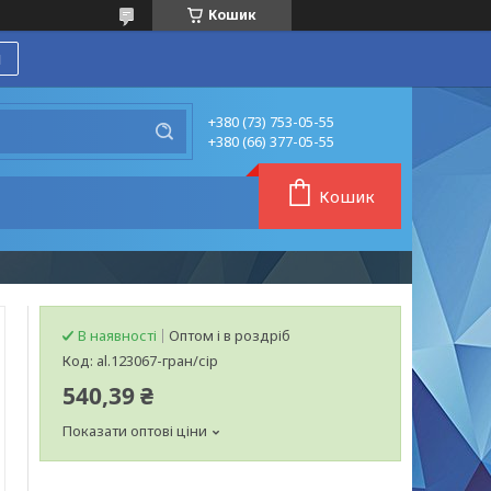
Кошик
я
+380 (73) 753-05-55
+380 (66) 377-05-55
Кошик
В наявності
Оптом і в роздріб
Код:
al.123067-гран/сір
540,39 ₴
Показати оптові ціни