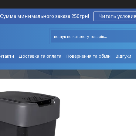
Сумма минимального заказа 250грн!
Читать услови
ы
нтакти
Доставка та оплата
Повернення та обмін
Відгуки