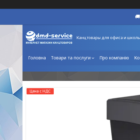

Канцтовары для офиса и школ
Головна
Товари та послуги
Про компанію
Ко
Цена с НДС