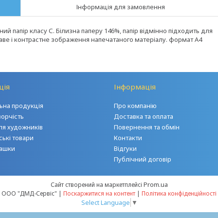
Інформація для замовлення
 папір класу С. Білизна паперу 146%, папір відмінно підходить для
раве і контрастне зображення напечатаного матеріалу. формат А4
ція
Інформація
на продукція
Про компанію
ворчість
Доставка та оплата
ля художників
Повернення та обмін
ські товари
Контакти
грашки
Відгуки
Публічний договір
Prom.ua
Сайт створений на маркетплейсі
ООО "ДМД-Сервіс" |
Поскаржитися на контент
|
Політика конфіденційності
Select Language
▼