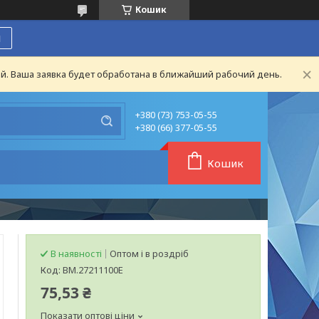
Кошик
я
й. Ваша заявка будет обработана в ближайший рабочий день.
+380 (73) 753-05-55
+380 (66) 377-05-55
Кошик
В наявності
Оптом і в роздріб
Код:
BM.27211100E
75,53 ₴
Показати оптові ціни