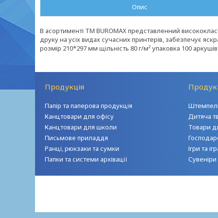
Опис
В асортименті TM BUROMAX представленний висококласний
друку на усіх видах сучасних принтерів, забезпечує яск
розмір 210*297 мм щільність 80 г/м² упаковка 100 аркушів
Продукція
Продук
Папір та паперова продукція
Штемпель
Канцтовари для офісу
Дитяча т
Канцтовари для школи
Товари д
Письмове приладдя
Господар
Ранці, рюкзаки та сумки
Ігри та і
Папки та системи архівації
Сувеніри