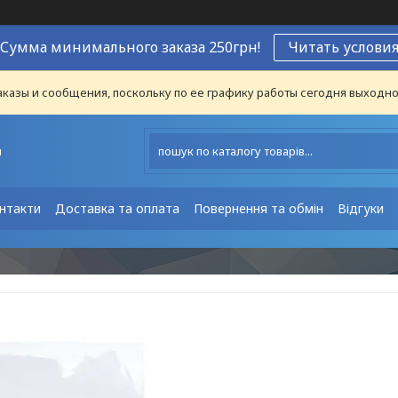
Сумма минимального заказа 250грн!
Читать услови
казы и сообщения, поскольку по ее графику работы сегодня выходно
ы
нтакти
Доставка та оплата
Повернення та обмін
Відгуки