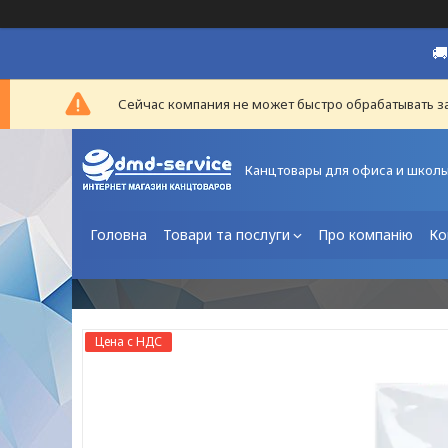

Сейчас компания не может быстро обрабатывать за
Канцтовары для офиса и школ
Головна
Товари та послуги
Про компанію
Ко
Цена с НДС