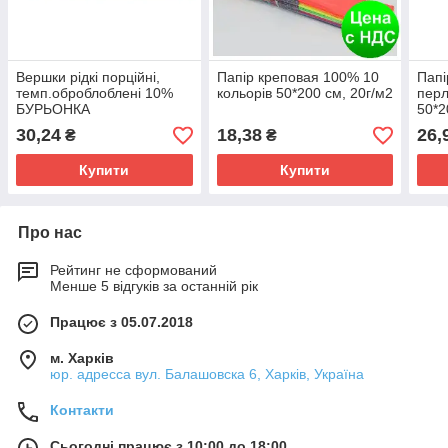
Вершки рідкі порційні,
Папір креповая 100% 10
Папі
темп.оброблоблені 10%
кольорів 50*200 см, 20г/м2
перл
БУРЬОНКА
50*2
30,24
18,38
26,
₴
₴
Купити
Купити
Про нас
Рейтинг не сформований
Менше 5 відгуків за останній рік
Працює з 05.07.2018
м. Харків
юр. адресса вул. Балашовска 6, Харків, Україна
Контакти
Сьогодні працює з 10:00 до 18:00