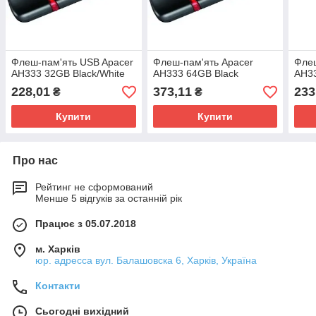
Флеш-пам'ять USB Apacer
Флеш-пам'ять Apacer
Флеш
AH333 32GB Black/White
AH333 64GB Black
AH3
228,01
373,11
233
₴
₴
Купити
Купити
Про нас
Рейтинг не сформований
Менше 5 відгуків за останній рік
Працює з 05.07.2018
м. Харків
юр. адресса вул. Балашовска 6, Харків, Україна
Контакти
Сьогодні вихідний