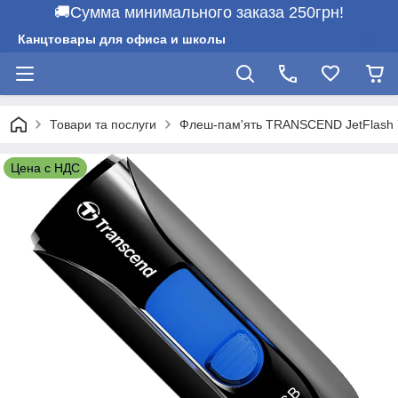
🚚Сумма минимального заказа 250грн!
Канцтовары для офиса и школы
Товари та послуги
Флеш-пам'ять TRANSCEND JetFlash 
Цена с НДС