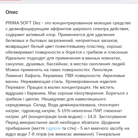
Опис
PRIMA SOFT Dez - это концентрированное моющее средство
с дезинфицирующим эффектом широкого спектра действия,
содержит активный хлор. Применяется для удаления
белковых и бытовых загрязнений, неприятных запахов,
возвращает белый цвет пожелтевшему пластику, хорошо
обезжиривает поверхности и борется с грибком и плесенью.
Идеально подходит для применения в ванных комнатах,
санузлах, душевых, бассейнах, в местах скопления людей.
Можно применять на таких поверхностях: Линолеум.
Ламинат. Кафель. Керамика. ПВХ поверхности. Акриловые
ванны. Нержавеющая сталь. Хромированные изделия.
Переваги: Працює в малих концентраціях. Не містить
віддушки і барвника. Має хороше піноутворення. Бореться з
грибком і цвіллю. Нешкідливо для навколишнього
середовища. Склад: Вода демінералізована, гіпохлорит
натрію, гідроксид натрію, 5-15% неіногенні ПАР, глюконат
натрію. рН (концентрація іонів водню) – 14,0. Застосування:
Перед використання засіб необхідно збовтати. Щоденне
прибирання (миття
підлоги
та стін) - 5 мл миючого засобу на
відро води 7-8 літрів (не вимагає змивання). Генеральне