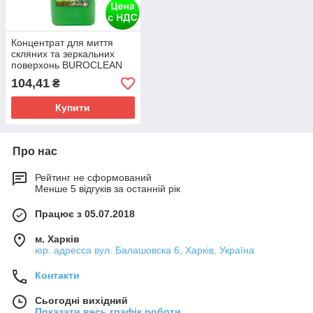
Концентрат для миття
скляних та зеркальних
поверхонь BUROCLEAN
SOFT Industry-3, 1л
104,41
₴
10900020
Купити
Про нас
Рейтинг не сформований
Менше 5 відгуків за останній рік
Працює з 05.07.2018
м. Харків
юр. адресса вул. Балашовска 6, Харків, Україна
Контакти
Сьогодні вихідний
Показати весь графік роботи