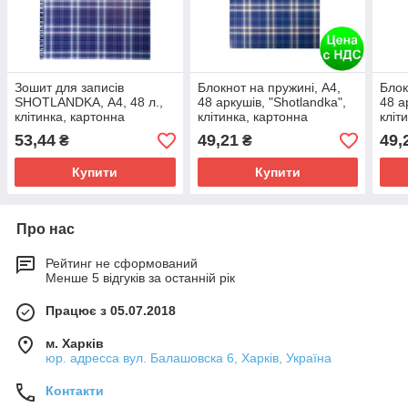
Зошит для записів
Блокнот на пружині, А4,
Блок
SHOTLANDKA, А4, 48 л.,
48 аркушів, "Shotlandka",
48 а
клітинка, картонна
клітинка, картонна
кліт
обкладинка, фіолетова
обкладинка,синій
обкл
53,44
49,21
49,
₴
₴
BM.2460-02
BM.
Купити
Купити
Про нас
Рейтинг не сформований
Менше 5 відгуків за останній рік
Працює з 05.07.2018
м. Харків
юр. адресса вул. Балашовска 6, Харків, Україна
Контакти