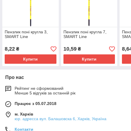
Пензлик поні кругла 3,
Пензлик поні кругла 7,
Пенз
SMART Line
SMART Line
SMA
8,22
10,59
8,6
₴
₴
Купити
Купити
Про нас
Рейтинг не сформований
Менше 5 відгуків за останній рік
Працює з 05.07.2018
м. Харків
юр. адресса вул. Балашовска 6, Харків, Україна
Контакти