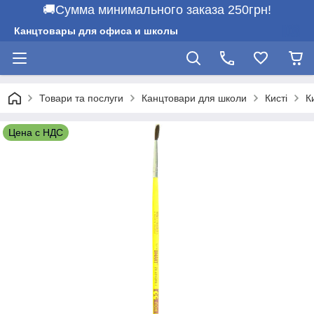
🚚Сумма минимального заказа 250грн!
Канцтовары для офиса и школы
Товари та послуги
Канцтовари для школи
Кисті
К
Цена с НДС