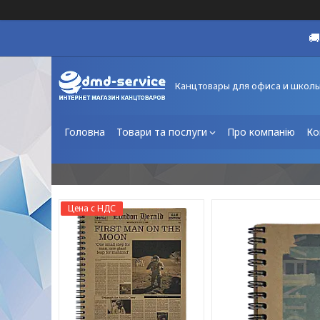

Канцтовары для офиса и школ
Головна
Товари та послуги
Про компанію
Ко
Цена с НДС