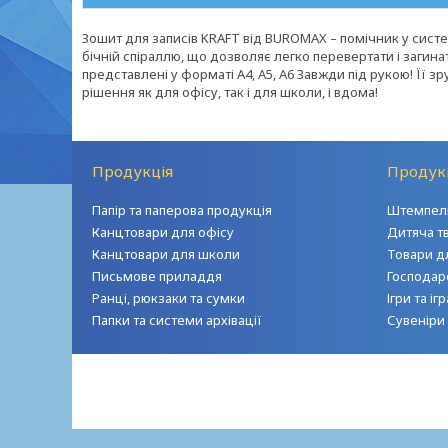
Зошит для записів KRAFT від BUROMAX – помічник у систем
бічній спіраллю, що дозволяє легко перевертати і загинат
представлені у форматі А4, А5, А6 Завжди під рукою! Її з
рішення як для офісу, так і для школи, і вдома!
Продукція
Продук
Папір та паперова продукція
Штемпель
Канцтовари для офісу
Дитяча т
Канцтовари для школи
Товари д
Письмове приладдя
Господар
Ранці, рюкзаки та сумки
Ігри та і
Папки та системи архівації
Сувеніри