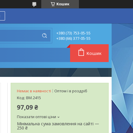
Кошик
я
+380 (73) 753-05-55
+380 (66) 377-05-55
Кошик
Немає в наявності
Оптом і в роздріб
Код:
BM.2415
97,09 ₴
Показати оптові ціни
Мінімальна сума замовлення на сайті —
250 ₴