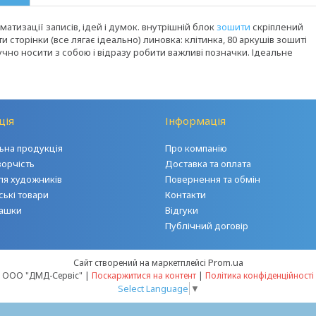
атизації записів, ідей і думок. внутрішній блок
зошити
скріплений
и сторінки (все лягає ідеально) линовка: клітинка, 80 аркушів зошиті
ручно носити з собою і відразу робити важливі позначки. Ідеальне
ція
Інформація
на продукція
Про компанію
ворчість
Доставка та оплата
ля художників
Повернення та обмін
ські товари
Контакти
грашки
Відгуки
Публічний договір
Prom.ua
Сайт створений на маркетплейсі
ООО "ДМД-Сервіс" |
Поскаржитися на контент
|
Політика конфіденційності
Select Language
▼