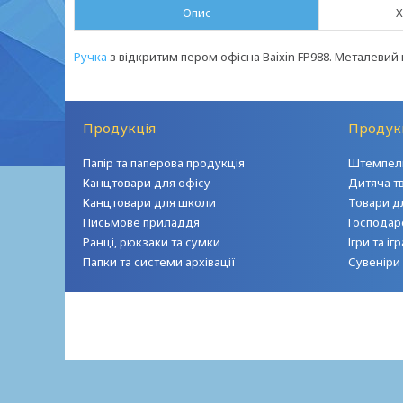
Опис
Х
Ручка
з відкритим пером офісна Baixin FP988. Металевий к
Продукція
Продук
Папір та паперова продукція
Штемпель
Канцтовари для офісу
Дитяча т
Канцтовари для школи
Товари д
Письмове приладдя
Господар
Ранці, рюкзаки та сумки
Ігри та і
Папки та системи архівації
Сувеніри