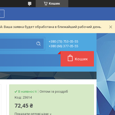
Кошик
я
й. Ваша заявка будет обработана в ближайший рабочий день.
+380 (73) 753-05-55
+380 (66) 377-05-55
Кошик
В наявності
Оптом і в роздріб
Код:
23614
72,45 ₴
Показати оптові ціни