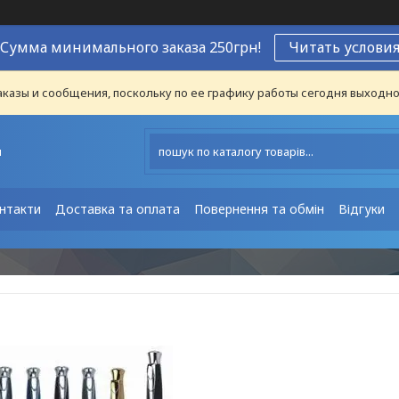
Сумма минимального заказа 250грн!
Читать услови
казы и сообщения, поскольку по ее графику работы сегодня выходно
ы
нтакти
Доставка та оплата
Повернення та обмін
Відгуки