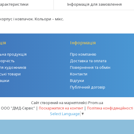
арактеристики
Інформація для замовлення
орпус і ковпачок. Кольори – мікс.
ція
Інформація
на продукція
Про компанію
ворчість
Доставка та оплата
ля художників
Повернення та обмін
ські товари
Контакти
грашки
Відгуки
Публічний договір
Prom.ua
Сайт створений на маркетплейсі
ООО "ДМД-Сервіс" |
Поскаржитися на контент
|
Політика конфіденційності
Select Language
▼