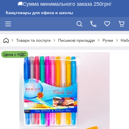
🚚Сумма минимального заказа 250грн!
Канцтовары для офиса и школы
Товари та послуги
Письмові приладдя
Ручки
Наб
Цена с НДС