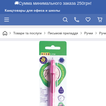
🚚Сумма минимального заказа 250грн!
Канцтовары для офиса и школы
Товари та послуги
Письмові приладдя
Ручки
Ручк