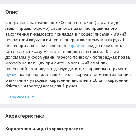
Опис
спеціальні анатомічні поглиблення на грипе (варіанти для
лівші і правші окремо) сприяють навчанню правильного
захоплення письмового приладдя в процесі письма - м'який
неслизький каучуковий грип попереджає втому м'язів руки і
плеча при листі - високоякісне
чорнило
швидко висихають і
гарантують високу м'якість - товщина лінії письма 0,7 мм -
допомагає у формуванні гарного почерку - попереджає поява
мозолів на пальцях при листі - маленький смайлик,
нанесений на корпусі, підказує дитині, як правильно тримати
ручку
- колір чорнила: синій - колір корпусу: рожевий зелений і
блакитний - упаковка: картонний дисплей з 18 шт. і картонний
блістер з европодвесом для 1 ручки
Приховати
Характеристики
Користувальницькі характеристики