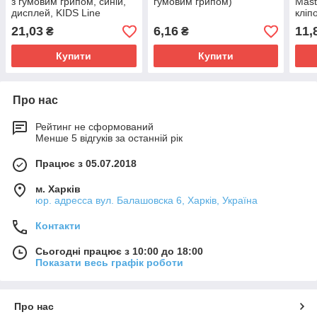
з гумовим грипом, синій,
гумовим грипом)
Mast
дисплей, KIDS Line
кліп
21,03
6,16
11,
₴
₴
Купити
Купити
Про нас
Рейтинг не сформований
Менше 5 відгуків за останній рік
Працює з 05.07.2018
м. Харків
юр. адресса вул. Балашовска 6, Харків, Україна
Контакти
Сьогодні працює з 10:00 до 18:00
Показати весь графік роботи
Про нас