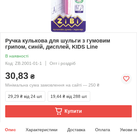
Ручка кулькова для шульги з гумовим
грипом, синій, дисплей, KIDS Line
В наявності
Код: ZB.2001-01-1
Опт і роздріб
30,83
₴
Мінімальна сума замовлення на сайті — 250 ₴
29,29 ₴
від 24 шт.
19,44 ₴
від 288 шт.
Купити
Опис
Характеристики
Доставка
Оплата
Умови п