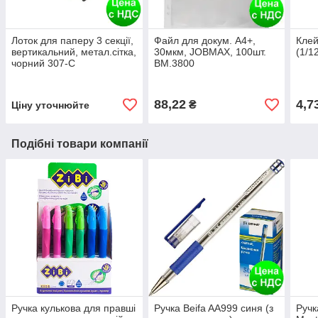
Лоток для паперу 3 секції,
Файл для докум. А4+,
Клей
вертикальний, метал.сітка,
30мкм, JOBMAX, 100шт.
(1/1
чорний 307-C
BM.3800
88,22
4,7
₴
Ціну уточнюйте
Подібні товари компанії
Ручка кулькова для правші
Ручка Beifa AA999 синя (з
Ручк