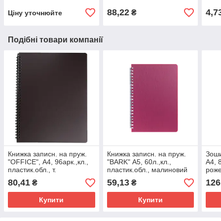
88,22
4,7
₴
Ціну уточнюйте
Подібні товари компанії
Книжка записн. на пруж.
Книжка записн. на пруж.
Зоши
"OFFICE", А4, 96арк.,кл.,
"BARK" А5, 60л.,кл.,
А4, 
пластик.обл., т.
пластик.обл., малиновий
роже
коричневий
плас
80,41
59,13
126
₴
₴
BM.
Купити
Купити