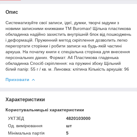
Опис
Систематизуйте свої записи, ідеї, думки, творчі задуми з
новими записними книжками ТМ Buromax! Щільна пластикова
обкладинка надійно захистить внутрішній блок від пошкоджень
і деформацій. Пружинний метод скріплення дозволить легко
перегортати сторінки і робити записи на будь-якій частині
аркуша. На початку книги є спеціальна сторінка для внесення
персональних даних. Формат: А4 Пластикова гладенька
обкладинка Спосіб скріплення: на пружині збоку Щільний
білий папір: 55 г / кв. м. Линовка: клітина Кількість аркушів: 96
Приховати
Характеристики
Користувальницькі характеристики
УКТЗЕД
4820103000
Од. вимірювання
шт
Мінімальна партія
5