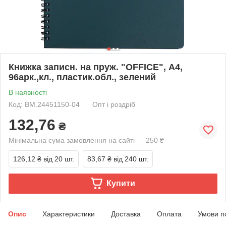
Книжка записн. на пруж. "OFFICE", А4,
96арк.,кл., пластик.обл., зелений
В наявності
Код: BM.24451150-04
Опт і роздріб
132,76
₴
Мінімальна сума замовлення на сайті — 250 ₴
126,12 ₴
від 20 шт.
83,67 ₴
від 240 шт.
Купити
Опис
Характеристики
Доставка
Оплата
Умови п