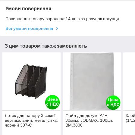
Умови повернення
Повернення товару впродовж 14 днів за рахунок покупця
Всі умови повернення
З цим товаром також замовляють
Лоток для паперу 3 секції,
Файл для докум. А4+,
Клей
вертикальний, метал.сітка,
30мкм, JOBMAX, 100шт.
(1/1
чорний 307-C
BM.3800