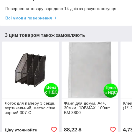
Повернення товару впродовж 14 днів за рахунок покупця
Всі умови повернення
З цим товаром також замовляють
Лоток для паперу 3 секції,
Файл для докум. А4+,
Клей
вертикальний, метал.сітка,
30мкм, JOBMAX, 100шт.
(1/1
чорний 307-C
BM.3800
88,22
4,7
₴
Ціну уточнюйте