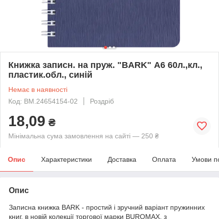
Книжка записн. на пруж. "BARK" А6 60л.,кл.,
пластик.обл., синій
Немає в наявності
Код: BM.24654154-02
Роздріб
18,09
₴
Мінімальна сума замовлення на сайті — 250 ₴
Опис
Характеристики
Доставка
Оплата
Умови п
Опис
Записна книжка BARK - простий і зручний варіант пружинних
книг, в новій колекції торгової марки BUROMAX, з