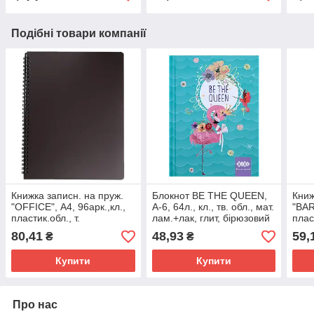
Подібні товари компанії
Книжка записн. на пруж.
Блокнот BE THE QUEEN,
Книж
"OFFICE", А4, 96арк.,кл.,
А-6, 64л., кл., тв. обл., мат.
"BAR
пластик.обл., т.
лам.+лак, глит, бірюзовий
плас
коричневий
80,41
48,93
59,
₴
₴
Купити
Купити
Про нас