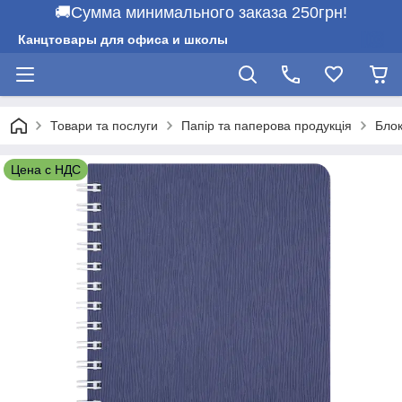
🚚Сумма минимального заказа 250грн!
Канцтовары для офиса и школы
Товари та послуги
Папір та паперова продукція
Бло
Цена с НДС