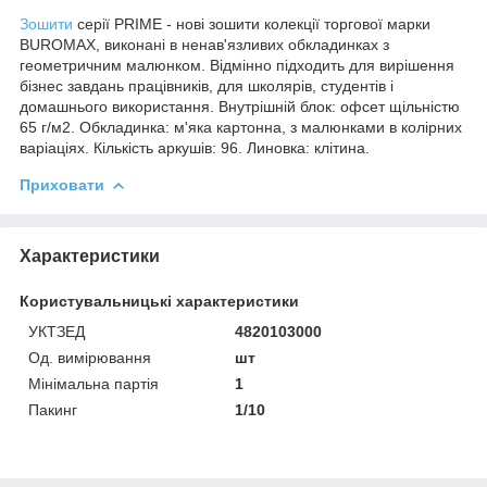
Зошити
серії PRIME - нові зошити колекції торгової марки
BUROMAX, виконані в ненав'язливих обкладинках з
геометричним малюнком. Відмінно підходить для вирішення
бізнес завдань працівників, для школярів, студентів і
домашнього використання. Внутрішній блок: офсет щільністю
65 г/м2. Обкладинка: м'яка картонна, з малюнками в колірних
варіаціях. Кількість аркушів: 96. Линовка: клітина.
Приховати
Характеристики
Користувальницькі характеристики
УКТЗЕД
4820103000
Од. вимірювання
шт
Мінімальна партія
1
Пакинг
1/10