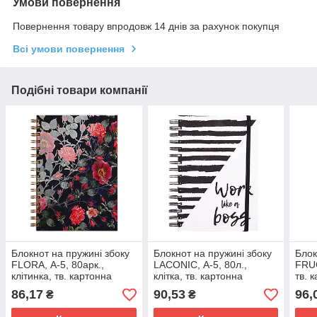
Умови повернення
Повернення товару впродовж 14 днів за рахунок покупця
Всі умови повернення
Подібні товари компанії
Блокнот на пружині збоку
Блокнот на пружині збоку
Блок
FLORA, А-5, 80арк.,
LACONIC, А-5, 80л.,
FRUC
клітинка, тв. картонна
клітка, тв. картонна
тв. 
обкладинка, темно-синій
обкладинка, білий
жовт
86,17
90,53
96,
₴
₴