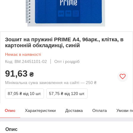
Зошит на пружині PRIME А4, 96арк., клітка, в
картонній обкладинці, синій
Немає в наявності
Код: BM.24451101-02
Опт і роздріб
91,63
₴
Мінімальна сума замовлення на сайті — 250 ₴
87,05 ₴
від 10 шт.
57,75 ₴
від 120 шт.
Опис
Характеристики
Доставка
Оплата
Умови п
Опис